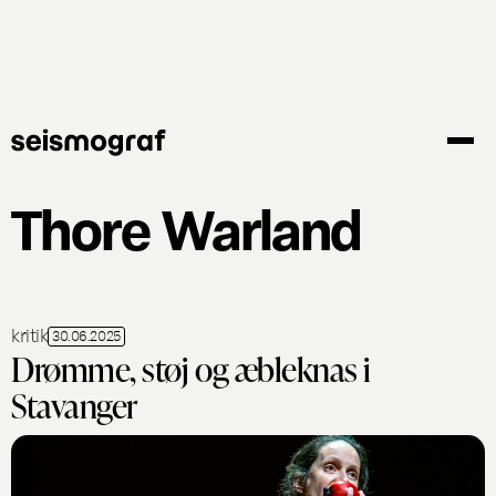
Gå
til
hovedindhold
Thore Warland
kritik
30.06.2025
Drømme, støj og æbleknas i
Stavanger