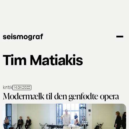
Gå
til
hovedindhold
Tim Matiakis
kritik
14.04.2022
Modermælk til den genfødte opera