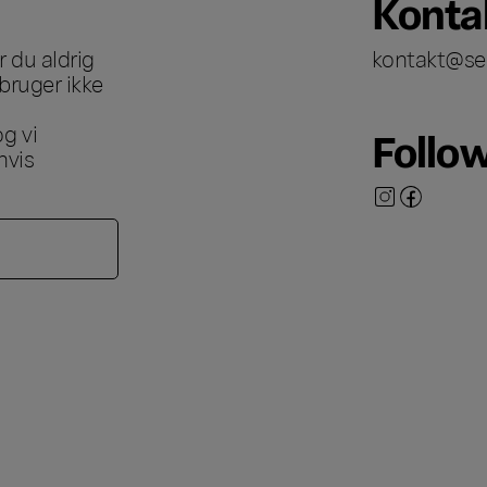
Konta
 du aldrig
kontakt@se
bruger ikke
g vi
Follo
hvis