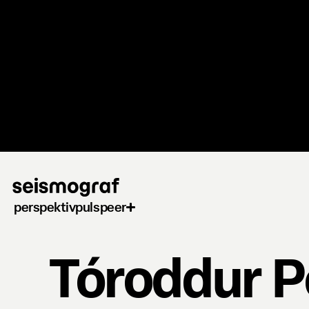
Gå
til
hovedindhold
perspektiv
puls
peer
Tóroddur P