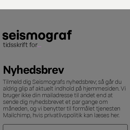
tidsskrift for
...
Nyhedsbrev
Tilmeld dig Seismografs nyhedsbrev; så går du
aldrig glip af aktuelt indhold på hjemmesiden. Vi
bruger ikke din mailadresse til andet end at
sende dig nyhedsbrevet et par gange om
måneden, og vi benytter til formålet tjenesten
Mailchimp, hvis privatlivspolitik kan læses
her
.