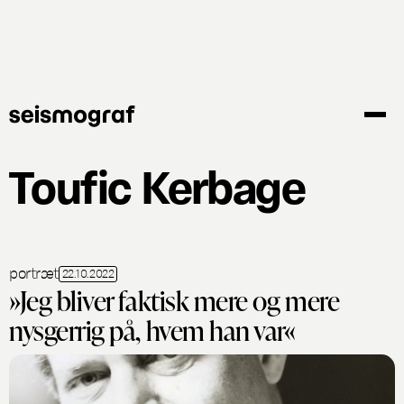
Gå
til
hovedindhold
Toufic Kerbage
portræt
22.10.2022
»Jeg bliver faktisk mere og mere
nysgerrig på, hvem han var«