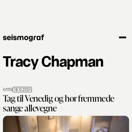
Gå
til
hovedindhold
Tracy Chapman
kritik
18.10.2024
Tag til Venedig og hør fremmede
sange allevegne