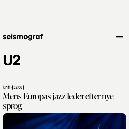
Gå
til
hovedindhold
U2
kritik
23.06
Mens Europas jazz leder efter nye
sprog