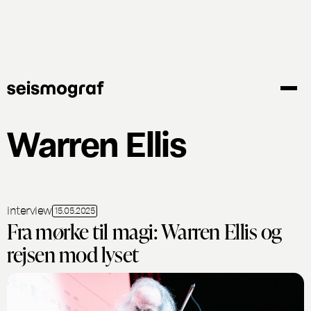
Gå
til
hovedindhold
Warren Ellis
interview
15.05.2025
Fra mørke til magi: Warren Ellis og
rejsen mod lyset