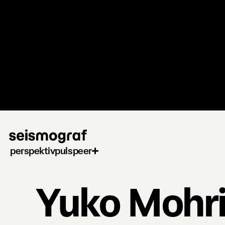
Gå
til
hovedindhold
perspektiv
puls
peer
Yuko Mohr