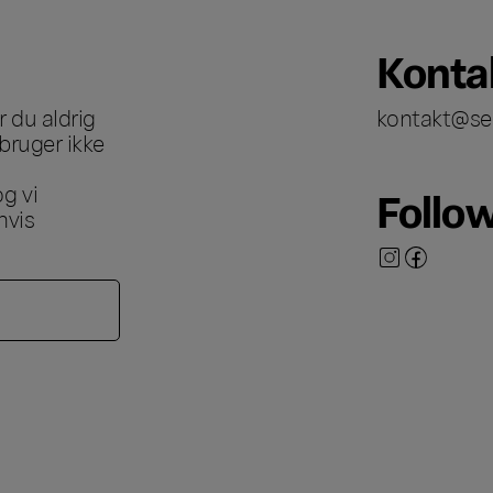
Konta
 du aldrig
kontakt@se
bruger ikke
g vi
Follo
hvis