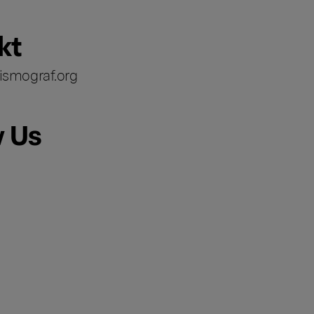
kt
ismograf.org
w Us