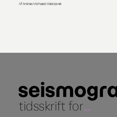
Af Andreo Michaelo Mielczarek
tidsskrift for
...