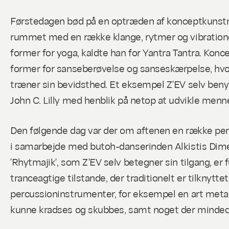
Førstedagen bød på en optræden af konceptkunstner
rummet med en række klange, rytmer og vibration
former for yoga, kaldte han for
Yantra Tantra
. Konc
former for sanseberøvelse og sanseskærpelse, hvo
træner sin bevidsthed. Et eksempel Z'EV selv benytt
John C. Lilly med henblik på netop at udvikle me
Den følgende dag var der om aftenen en række perf
i samarbejde med butoh-danserinden Alkistis Dim
'Rhytmajik', som Z'EV selv betegner sin tilgang, 
tranceagtige tilstande, der traditionelt er tilknyt
percussioninstrumenter, for eksempel en art metalb
kunne kradses og skubbes, samt noget der minded