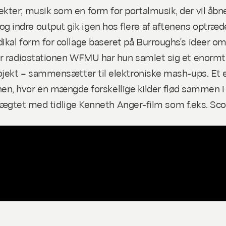
ter; musik som en form for portalmusik, der vil åbne
 indre output gik igen hos flere af aftenens optræd
ikal form for collage baseret på Burroughs's ideer o
r radiostationen WFMU har hun samlet sig et enormt ar
rojekt – sammensætter til elektroniske mash-ups. Et
, hvor en mængde forskellige kilder flød sammen i e
beslægtet med tidlige Kenneth Anger-film som f.eks.
Sco