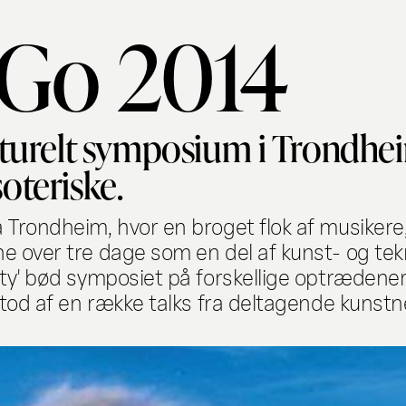
 Go 2014
lturelt symposium i Trondhe
oteriske.
Trondheim, hvor en broget flok af musikere,
e over tre dage som en del af kunst- og te
arty' bød symposiet på forskellige optræde
stod af en række talks fra deltagende kunstne