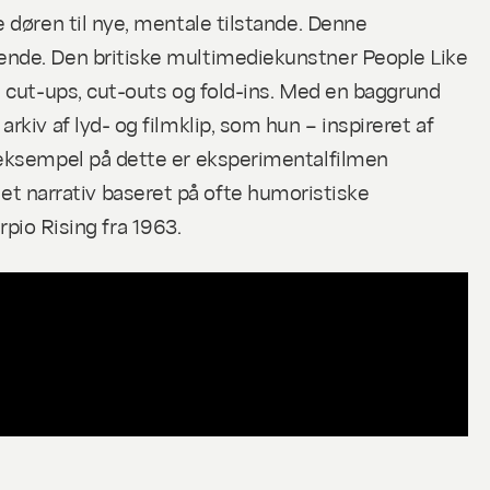
 døren til nye, mentale tilstande. Denne
ende. Den britiske multimediekunstner People Like
m
cut-ups
,
cut-outs
og
fold-ins
. Med en baggrund
kiv af lyd- og filmklip, som hun – inspireret af
 eksempel på dette er eksperimentalfilmen
t narrativ baseret på ofte humoristiske
rpio Rising
fra 1963.