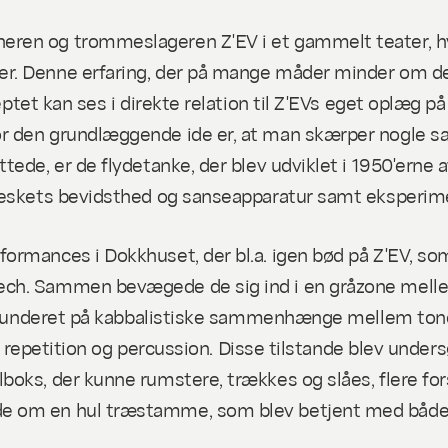
en og trommeslageren Z'EV i et gammelt teater, hvor
er. Denne erfaring, der på mange måder minder om 
eptet kan ses i direkte relation til Z'EVs eget oplæg p
r den grundlæggende ide er, at man skærper nogle s
ede, er de flydetanke, der blev udviklet i 1950'erne 
nneskets bevidsthed og sanseapparatur samt eksperim
ormances i Dokkhuset, der bl.a. igen bød på Z'EV, s
ech. Sammen bevægede de sig ind i en gråzone melle
er funderet på kabbalistiske sammenhænge mellem tone
tet repetition og percussion. Disse tilstande blev und
oks, der kunne rumstere, trækkes og slåes, flere for
e om en hul træstamme, som blev betjent med både k