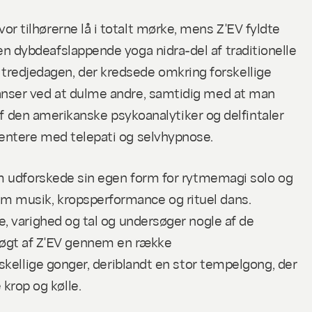
 tilhørerne lå i totalt mørke, mens Z'EV fyldte
den dybdeafslappende
yoga nidra
-del af traditionelle
å tredjedagen, der kredsede omkring forskellige
anser ved at dulme andre, samtidig med at man
af den amerikanske psykoanalytiker og delfintaler
entere med telepati og selvhypnose.
om udforskede sin egen form for rytmemagi solo og
m musik, kropsperformance og rituel dans.
, varighed og tal og undersøger nogle af de
ersøgt af Z'EV gennem en række
skellige gonger, deriblandt en stor tempelgong, der
rop og kølle.