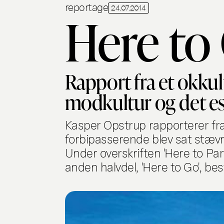
reportage
24.07.2014
Here to
Rapport fra et okku
modkultur og det es
Kasper Opstrup rapporterer fra 
forbipasserende blev sat stævn
Under overskriften 'Here to P
anden halvdel, 'Here to Go', be