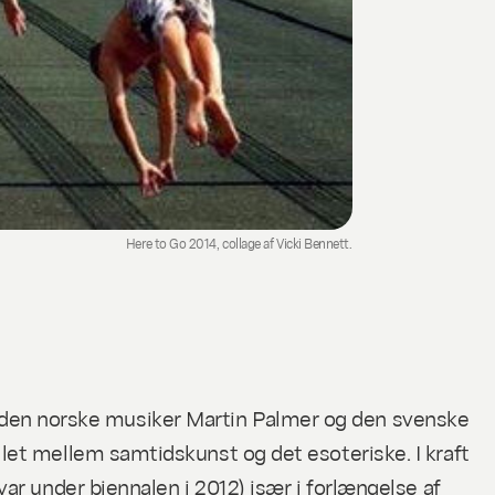
Here to Go 2014, collage af Vicki Bennett.
 af den norske musiker Martin Palmer og den svenske
et mellem samtidskunst og det esoteriske. I kraft
r under biennalen i 2012) især i forlængelse af