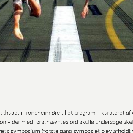
 Dokkhuset i Trondheim øre til et program – kurateret
on – der med førstnævntes ord skulle undersøge skell
rets symposium (første gang symposiet blev afholdt va