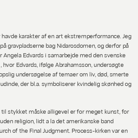
r havde karakter af en art ekstremperformance. Jeg
t på gravpladserne bag Nidarosdomen, og derfor på
ner Angela Edvards i samarbejde med den svenske
, hvor Edvards, ifølge Abrahamsson, undersøgte
kropslig undersøgelse af temaer om liv, død, smerte
udinde, der bl.a. symboliserer kvindelig skønhed og
il stykket måske alligevel er for meget kunst, for
t uden religion, lidt a la det amerikanske band
rch of the Final Judgment. Process-kirken var en