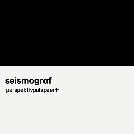
Gå
til
hovedindhold
perspektiv
puls
peer