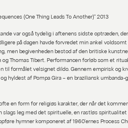
sequences (One Thing Leads To Another)" 2013
ande var også tydelig i aftenens sidste optræden, de
tidligere på dagen havde forvredet min ankel voldsom
ering, men begivenheden bestod af den britiske kunst
 og Thomas Tibert. Performancen forløb som et ritual
. en til formålet velsignet dildo. Gennem empirisk og 
 og hyldest af Pompa Gira – en braziliansk
umbanda-
g
e en form for religiøs karakter, der når det kommer t
en slags leg med det spirituelle, en rastløs spiritualite
 opføre hymner komponeret af 1960'ernes Process Chu