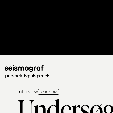
Gå
til
hovedindhold
perspektiv
puls
peer
interview
03.10.2013
Undersøg