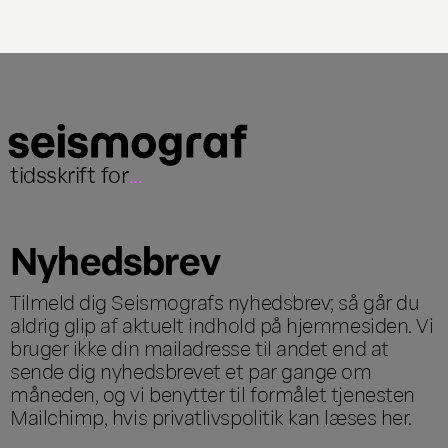
tidsskrift for
...
Nyhedsbrev
Tilmeld dig Seismografs nyhedsbrev; så går du
aldrig glip af aktuelt indhold på hjemmesiden. Vi
bruger ikke din mailadresse til andet end at
sende dig nyhedsbrevet et par gange om
måneden, og vi benytter til formålet tjenesten
Mailchimp, hvis privatlivspolitik kan læses
her
.