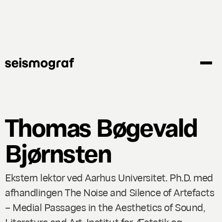
Gå
til
hovedindhold
Thomas Bøgevald
Bjørnsten
Ekstern lektor ved Aarhus Universitet. Ph.D. med
afhandlingen
The Noise and Silence of Artefacts
– Medial Passages in the Aesthetics of Sound,
Literature and Art,
Institut for Æstetik og