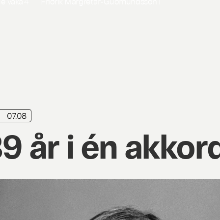
ue Vaka
4
Friðrik Margrétar-Guðmundsson
1
07.08
9 år i én akkor