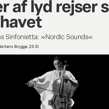
r af lyd rejser s
 havet
as Sinfonietta: »Nordic Sounds«
lantens Brygge, 25.10