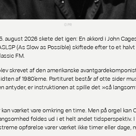
© PR
. august 2026 skete det igen: En akkord i John Cage
ASLSP
(As Slow as Possible) skiftede efter to et halvt 
lassic FM.
lev skrevet af den amerikanske avantgardekomponis
idten af 1980’erne. Partituret består af otte sider mus
en antyder, er instruktionen at spille det »så langso
r kan værket vare omkring en time. Men på orgel kan 
angsomhed foldes ud i et helt andet tidsperspektiv. I
treme opførelse varer værket ikke timer eller dage,