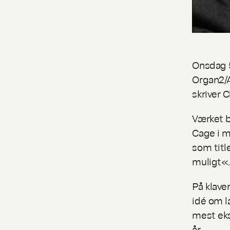
Onsdag 5
Organ2/
skriver C
Værket b
Cage i m
som titl
muligt«.
På klave
idé om l
mest eks
år.