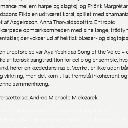
omance mellem harpe og slagtøj, og Friðrik Margrétar
dssons
Fikta
en udtværet koral, spillet med shamanis
et af Ásgeirsson. Anna Thorvaldsdottirs
Entropic
kærpede opmærksomheden med sine lange, trådty
ntakler, der vokser ud af hektisk blæser- og slagtøjsak
n uropførelse var Aya Yoshidas
Song of the Voice
– e
kko af færøsk sangtradition for cello og ensemble, hv
unkt hører en kædedans rasle. Værket er ikke uden b
og virkning, men det kom til at fremstå inkohærent o
 denne sammenhæng.
ersættelse: Andreo Michaelo Mielczarek
hida
4
Bjarni Frímann
1
Jónas Ásgeir Ásgeirsson
3
Sinfonietta
34
Anna Thorvaldsdóttir
9
Eli Tausen á Lava
3