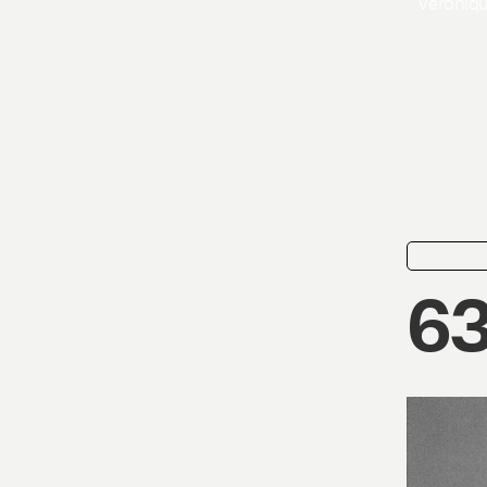
Veroníq
nyhed
63