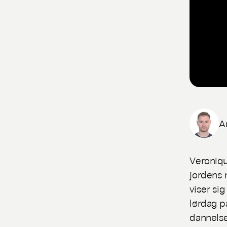
A
Veroniqu
jordens 
viser si
lørdag p
dannelse