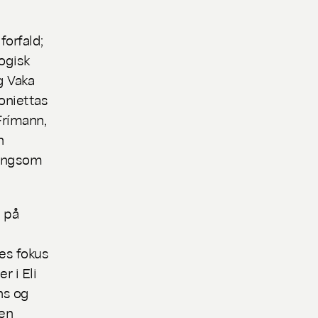
forfald;
ogisk
g Vaka
oniettas
Frímann,
n
langsom
s på
es fokus
r i Eli
ns og
 en