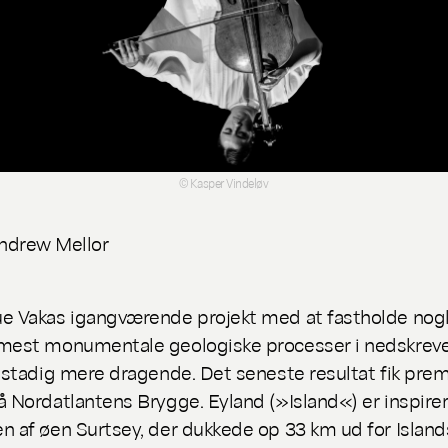
© Kasper Vindeløv
ndrew Mellor
e Vakas igangværende projekt med at fastholde nogl
mest monumentale geologiske processer i nedskrev
g stadig mere dragende. Det seneste resultat fik pre
å Nordatlantens Brygge.
Eyland
(»Island«) er inspirer
n af øen Surtsey, der dukkede op 33 km ud for Islands