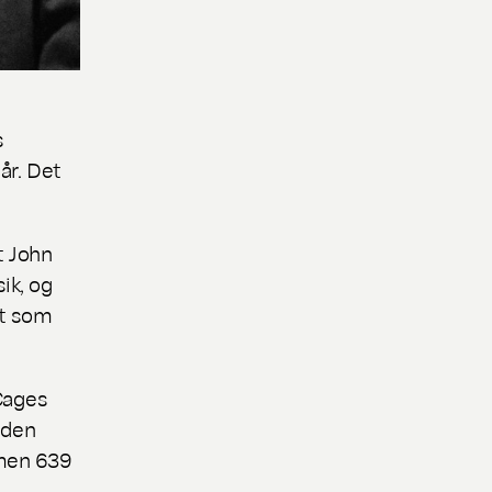
s
år. Det
t John
ik, og
mt som
Cages
 den
 men 639