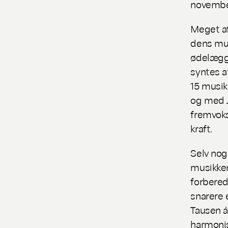
november
Meget af
dens mus
ødelægg
syntes a
15 musik
og med J
fremvoks
kraft.
Selv nog
musikken
forbered
snarere 
Tausen 
harmonis