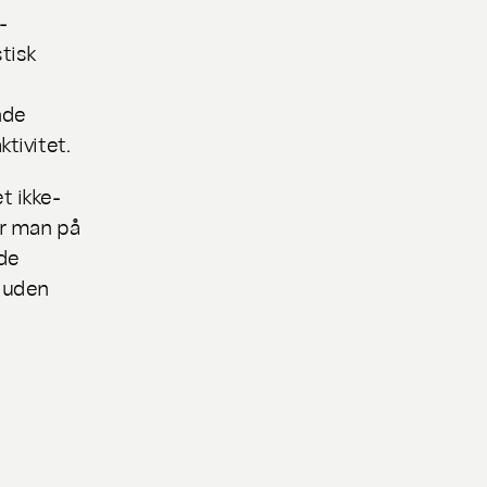
-
tisk
nde
tivitet.
t ikke-
or man på
åde
g uden