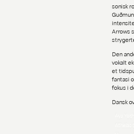
sonisk r
Guðmun
intensit
Arrows
s
strygerte
Den ande
vokalt e
et tidsp
fantasi 
fokus i
Dansk ov
Aya Yos
Athelas 