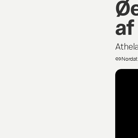
Øe
af
Athel
Nordat