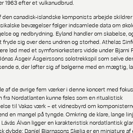
 1963 efter et vulkanudbrud.
 den canadisk-islandske komponists arbejde skildrer 
ikalske bevægelser følger indsamlede data om økol
else og nedbrydning.
Eyland
handler om skabelse, o
t fryde sig over dens undren og storhed. Athelas Sinf
ere lød med et symfoniorkesters vidde under Bjarni 
ónas Ásgeir Ásgeirssons solotrekkspil som selve de
ende ø, der løfter sig af bølgerne med en mægtig, 
le af de øvrige fem værker i denne koncert med foku
 fra Nordatlanten kunne føles som en ritualistisk
else til Vakas værk – et vidnesbyrd om komponistern
end en mangel på tyngde. Omkring de klare, lange linje
á Lávás
Álvan
ligger en karakteristisk nordatlantisk gla
k dybde; Daníel Bjarnasons Skelja er en miniature af