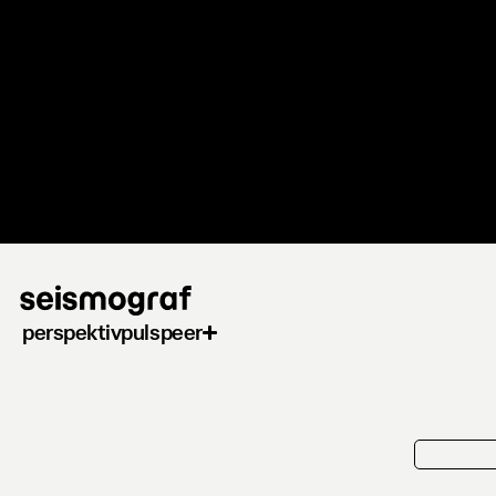
Gå
til
hovedindhold
perspektiv
puls
peer
kortkrit