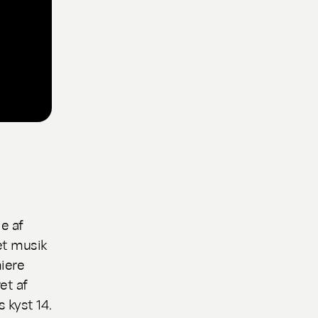
e af
et musik
miere
et af
 kyst 14.