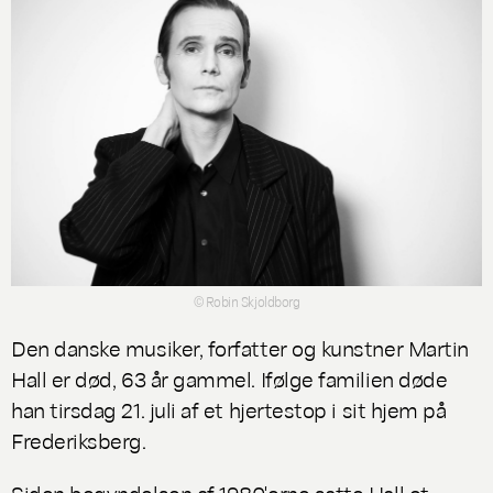
© Robin Skjoldborg
Den danske musiker, forfatter og kunstner Martin
Hall er død, 63 år gammel. Ifølge familien døde
han tirsdag 21. juli af et hjertestop i sit hjem på
Frederiksberg.
Siden begyndelsen af 1980'erne satte Hall et