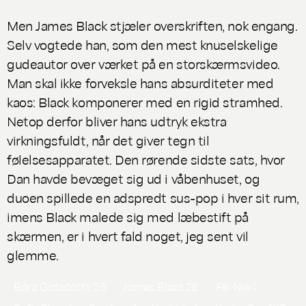
Men James Black stjæler overskriften, nok engang.
Selv vogtede han, som den mest knuselskelige
gudeautor over værket på en storskærmsvideo.
Man skal ikke forveksle hans absurditeter med
kaos: Black komponerer med en rigid stramhed.
Netop derfor bliver hans udtryk ekstra
virkningsfuldt, når det giver tegn til
følelsesapparatet. Den rørende sidste sats, hvor
Dan havde bevæget sig ud i våbenhuset, og
duoen spillede en adspredt sus-pop i hver sit rum,
imens Black malede sig med læbestift på
skærmen, er i hvert fald noget, jeg sent vil
glemme.
Bára Gísladóttir
25
James Black
28
Fei Nie
4