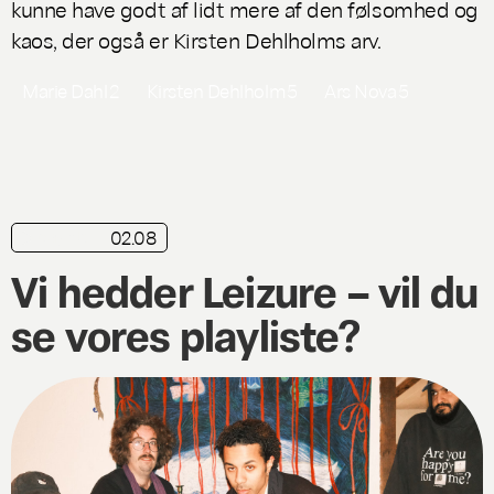
kunne have godt af lidt mere af den følsomhed og
kaos, der også er Kirsten Dehlholms arv.
Marie Dahl
2
Kirsten Dehlholm
5
Ars Nova
5
02.08
playliste
Vi hedder Leizure – vil du
se vores playliste?