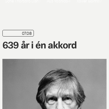
Sofie Thorsbro Dan
1
Aya Yoshida
4
Xavier Bonfill
7
07.08
nyhed
639 år i én akkord