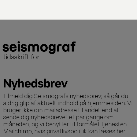
tidsskrift for
...
Nyhedsbrev
Tilmeld dig Seismografs nyhedsbrev; så går du
aldrig glip af aktuelt indhold på hjemmesiden. Vi
bruger ikke din mailadresse til andet end at
sende dig nyhedsbrevet et par gange om
måneden, og vi benytter til formålet tjenesten
Mailchimp, hvis privatlivspolitik kan læses
her
.