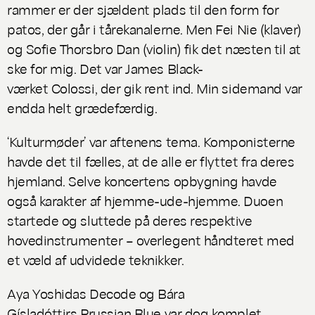
rammer er der sjældent plads til den form for
patos, der går i tårekanalerne. Men Fei Nie (klaver)
og Sofie Thorsbro Dan (violin) fik det næsten til at
ske for mig. Det var James Black-
værket
Colossi
, der gik rent ind. Min sidemand var
endda helt grædefærdig.
‘Kulturmøder’ var aftenens tema. Komponisterne
havde det til fælles, at de alle er flyttet fra deres
hjemland. Selve koncertens opbygning havde
også karakter af hjemme-ude-hjemme. Duoen
startede og sluttede på deres respektive
hovedinstrumenter – overlegent håndteret med
et væld af udvidede teknikker.
Aya Yoshidas
Decode
og Bára
Gísladóttirs
Prussian Blue
var dog komplet