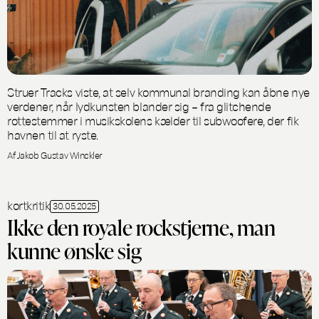
Struer Tracks viste, at selv kommunal branding kan åbne nye
verdener, når lydkunsten blander sig – fra glitchende
rottestemmer i musikskolens kælder til subwoofere, der fik
havnen til at ryste.
Af Jakob Gustav Winckler
kortkritik
30.05.2025
Ikke den royale rockstjerne, man
kunne ønske sig