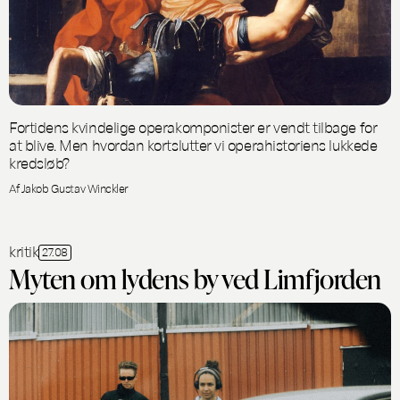
Fortidens kvindelige operakomponister er vendt tilbage for
at blive. Men hvordan kortslutter vi operahistoriens lukkede
kredsløb?
Af Jakob Gustav Winckler
kritik
27.08
Myten om lydens by ved Limfjorden