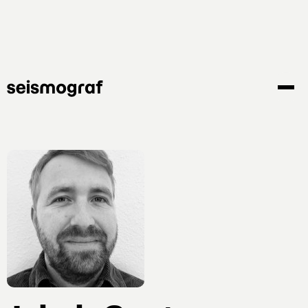
Gå
til
hovedindhold