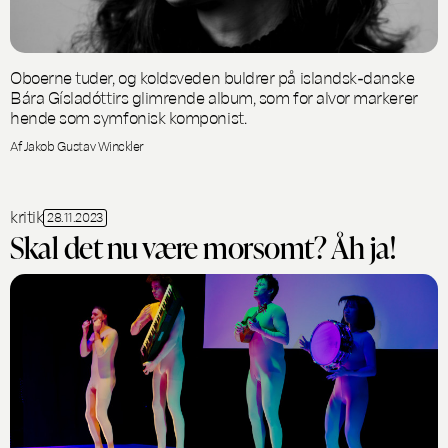
Oboerne tuder, og koldsveden buldrer på islandsk-danske
Bára Gísladóttirs glimrende album, som for alvor markerer
hende som symfonisk komponist.
Af Jakob Gustav Winckler
kritik
28.11.2023
Skal det nu være morsomt? Åh ja!