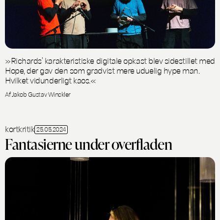
»Richards’ karakteristiske digitale opkast blev sidestillet med
Hope, der gav den som gradvist mere uduelig hype man.
Hvilket vidunderligt kaos.«
Af Jakob Gustav Winckler
kortkritik
25.05.2024
Fantasierne under overfladen