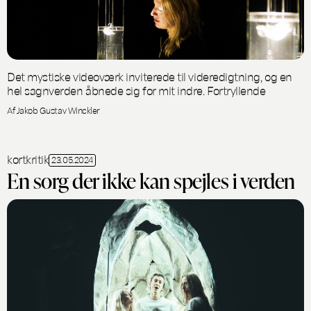
Det mystiske videoværk inviterede til videredigtning, og en
hel sagnverden åbnede sig for mit indre. Fortryllende
Af Jakob Gustav Winckler
kortkritik
23.05.2024
En sorg der ikke kan spejles i verden