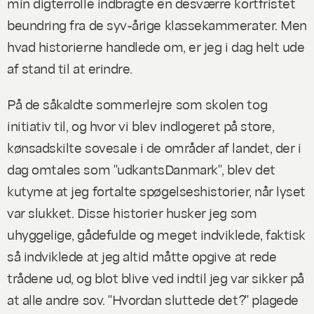
min digterrolle indbragte en desværre kortfristet
beundring fra de syv-årige klassekammerater. Men
hvad historierne handlede om, er jeg i dag helt ude
af stand til at erindre.
På de såkaldte sommerlejre som skolen tog
initiativ til, og hvor vi blev indlogeret på store,
kønsadskilte sovesale i de områder af landet, der i
dag omtales som "udkantsDanmark", blev det
kutyme at jeg fortalte spøgelseshistorier, når lyset
var slukket. Disse historier husker jeg som
uhyggelige, gådefulde og meget indviklede, faktisk
så indviklede at jeg altid måtte opgive at rede
trådene ud, og blot blive ved indtil jeg var sikker på
at alle andre sov. "Hvordan sluttede det?" plagede