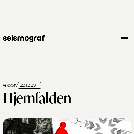
Gå
til
hovedindhold
essay
22.12.2011
Hjemfalden