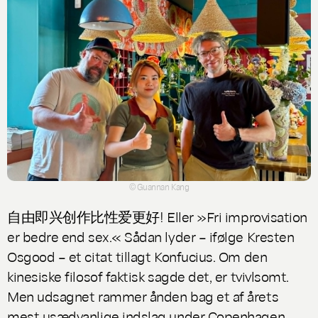
© Guannan Kang
自由即兴创作比性爱更好! Eller
»Fri improvisation
er bedre end sex.« Sådan lyder – ifølge Kresten
Osgood – et citat tillagt Konfucius. Om den
kinesiske filosof faktisk sagde det, er tvivlsomt.
Men udsagnet rammer ånden bag et af årets
mest usædvanlige indslag under Copenhagen