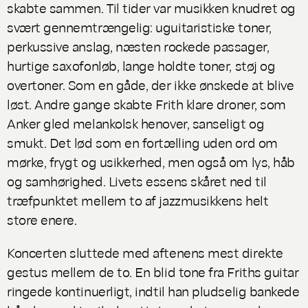
skabte sammen. Til tider var musikken knudret og
svært gennemtrængelig: uguitaristiske toner,
perkussive anslag, næsten rockede passager,
hurtige saxofonløb, lange holdte toner, støj og
overtoner. Som en gåde, der ikke ønskede at blive
løst. Andre gange skabte Frith klare droner, som
Anker gled melankolsk henover, sanseligt og
smukt. Det lød som en fortælling uden ord om
mørke, frygt og usikkerhed, men også om lys, håb
og samhørighed. Livets essens skåret ned til
træfpunktet mellem to af jazzmusikkens helt
store enere.
Koncerten sluttede med aftenens mest direkte
gestus mellem de to. En blid tone fra Friths guitar
ringede kontinuerligt, indtil han pludselig bankede