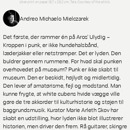
silver print on paper,18,7 x 28,2 cm, Tate. Courtesy of the artists.
Andreo Michaelo Mielczarek
Det første, der rammer én på Aros'
Ulydig –
Kroppen i punk
, er ikke hundehalsbånd,
læderjakker eller netstrømper. Det er lyden. Den
buldrer gennem rummene. For hvad skal punken
overhovedet på museum? Punk er ikke skabt til
museum. Den er beskidt, højlydt og midlertidig.
Den lever af amatørisme, fejl og modstand. Man
kunne frygte, at white cubens hvide vægge ville
gøre de tre akkorder til kulturhistorie og støjen til
baggrundsmusik. Kurator Marie Arleth Skov har
skabt en udstilling, hvor lyden ikke blot illustrerer
historien, men driver den frem. Rå guitarer, skingre