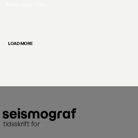
Marie Arleth Skov
LOAD MORE
tidsskrift for
...