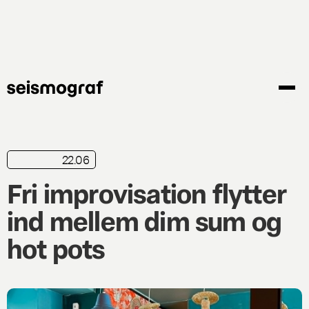
Gå
til
hovedindhold
22.06
nyhed
Fri improvisation flytter
ind mellem dim sum og
hot pots