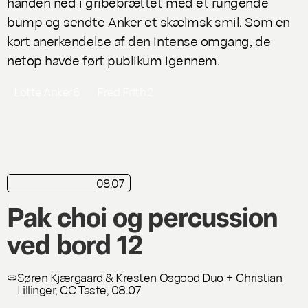
hånden ned i gribebrættet med et rungende
bump og sendte Anker et skælmsk smil. Som en
kort anerkendelse af den intense omgang, de
netop havde ført publikum igennem.
Lotte Anker
6
Fred Frith
2
08.07
kortkritik
Live
Pak choi og percussion
ved bord 12
Søren Kjærgaard & Kresten Osgood Duo + Christian
Lillinger, CC Taste, 08.07