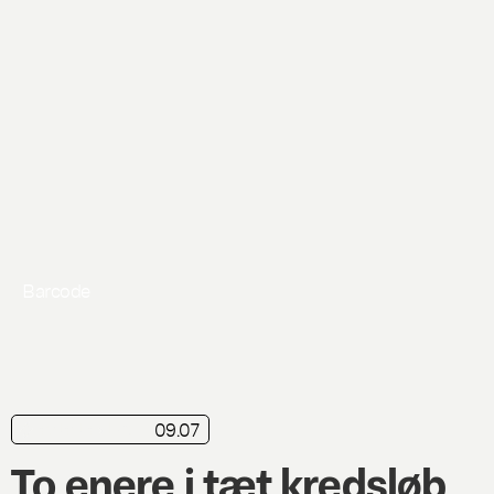
Barcode
09.07
kortkritik
Live
To enere i tæt kredsløb