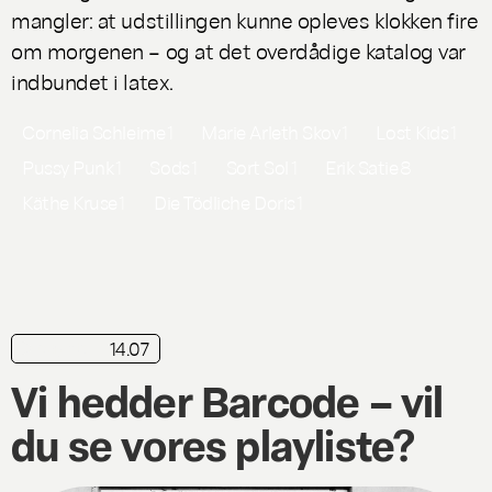
mangler: at udstillingen kunne opleves klokken fire
om morgenen – og at det overdådige katalog var
indbundet i latex.
Cornelia Schleime
1
Marie Arleth Skov
1
Lost Kids
1
Pussy Punk
1
Sods
1
Sort Sol
1
Erik Satie
8
Käthe Kruse
1
Die Tödliche Doris
1
14.07
playliste
Vi hedder Barcode – vil
du se vores playliste?