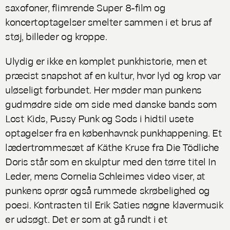
saxofoner, flimrende Super 8-film og
koncertoptagelser smelter sammen i et brus af
støj, billeder og kroppe.
Ulydig
er ikke en komplet punkhistorie, men et
præcist snapshot af en kultur, hvor lyd og krop var
uløseligt forbundet. Her møder man punkens
gudmødre side om side med danske bands som
Lost Kids, Pussy Punk og Sods i hidtil usete
optagelser fra en københavnsk punkhappening. Et
lædertrommesæt af Käthe Kruse fra Die Tödliche
Doris står som en skulptur med den tørre titel
In
Leder,
mens Cornelia Schleimes video viser, at
punkens oprør også rummede skrøbelighed og
poesi. Kontrasten til Erik Saties nøgne klavermusik
er udsøgt. Det er som at gå rundt i et