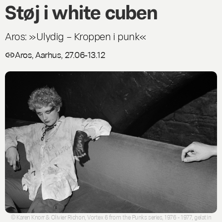
Støj i white cuben
Aros: »Ulydig – Kroppen i punk«
Aros, Aarhus, 27.06-13.12
© Karen Knorr & Olivier Richon, Vortex 6 from the Punks series, 1976 - 1977, gelatin