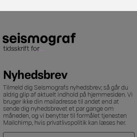
tidsskrift for
...
Nyhedsbrev
Tilmeld dig Seismografs nyhedsbrev; så går du
aldrig glip af aktuelt indhold på hjemmesiden. Vi
bruger ikke din mailadresse til andet end at
sende dig nyhedsbrevet et par gange om
måneden, og vi benytter til formålet tjenesten
Mailchimp, hvis privatlivspolitik kan læses
her
.