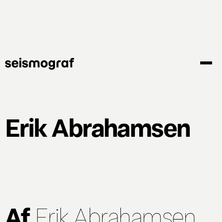
Gå
til
hovedindhold
Erik Abrahamsen
Af
Erik Abrahamsen