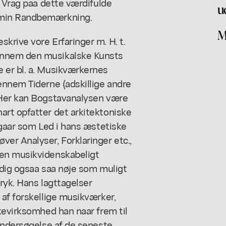
s Vrag paa dette værdifulde
u
 min Randbemærkning.
M
krive vore Erfaringer m. H. t.
ennem den musikalske Kunsts
 er bl. a. Musikværkernes
ennem Tiderne (adskillige andre
 Her kan Bogstavanalysen være
rt opfatter det arkitektoniske
dgaar som Led i hans æstetiske
er Analyser, Forklaringer etc.,
en musikvidenskabeligt
idig ogsaa saa nøje som muligt
ryk. Hans lagttagelser
af forskellige musikværker,
kevirksomhed han naar frem til
 Undersøgelse af de seneste