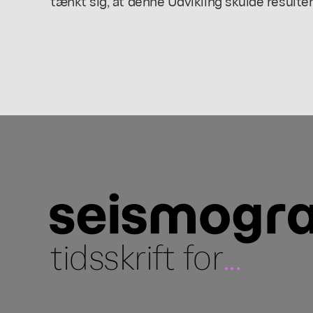
tænkt sig, at denne Udvikling skulde resulter
tidsskrift for
...