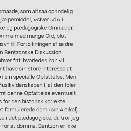
smaade, som altsaa oprindelig
Hjælpemiddel, »siver ud« i
ske og pædagogiske Omraader.
komme med mange Ord, blot
syn til Fortolkningen af ældre
en Bentzonske Diskussion,
nhver frit, hvorledes han vil
mt have sin store Interesse at
i sin specielle Opfattelse. Men
sikvidenskaben i, at den føler
emt denne Opfattelse eventuelt
for den historisk korrekte
formulerede dem i sin Artikel).
 i det pædagogiske, da tror jeg
r for at dømme. Bentzon er ikke