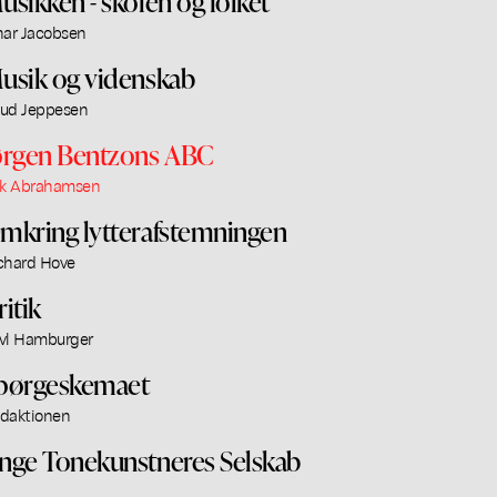
usikken - skolen og folket
nar Jacobsen
usik og videnskab
ud Jeppesen
ørgen Bentzons ABC
ik Abrahamsen
mkring lytterafstemningen
chard Hove
ritik
vl Hamburger
pørgeskemaet
daktionen
nge Tonekunstneres Selskab