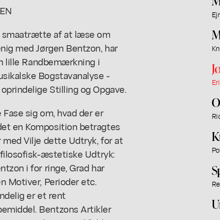
M
SEN
Ej
M
 smaatrætte af at læse om
 enig med Jørgen Bentzon, har
Kn
en lille Randbemærkning i
J
usikalske Bogstavanalyse -
Er
prindelige Stilling og Opgave.
O
 Fase sig om, hvad der er
Ri
det en Komposition betragtes
K
med Vilje dette Udtryk, for at
Po
filosofisk-æstetiske Udtryk:
tzon i for ringe, Grad har
S
n Motiver, Perioder etc.
Re
ndelig er et rent
U
emiddel. Bentzons Artikler