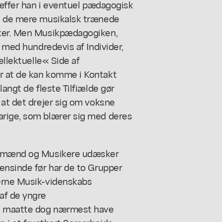
træffer han i eventuel pædagogisk
aa de mere musikalsk trænede
rker. Men Musikpædagogiken,
e med hundredevis af Individer,
ellektuelle« Side af
r at de kan komme i Kontakt
langt de fleste Tilfiælde gør
 at det drejer sig om voksne
arige, som blærer sig med deres
absmænd og Musikere udæsker
ensinde før har de to Grupper
derne Musik-videnskabs
af de yngre
n rnaatte dog nærmest have