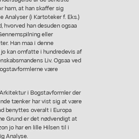
r ham, at han skaffer sig
e Analyser (i Kartoteker f. Eks.)
ed, hvorved han desuden ogsaa
Gennemspilning eller
er. Han maa i denne
jo kan omfatte i hundredevis af
denskabsmandens Liv. Ogsaa ved
 Bogstavformlerne være
rkitektur i Bogstavformler der
nde tænker har vist sig at være
d benyttes overalt i Europa
e Grund er det nødvendigt at
jo har en lille Hilsen til i
lig Analyse.