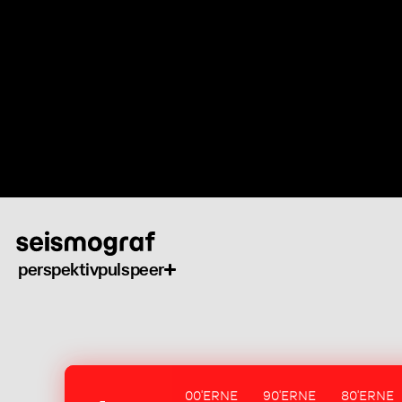
Gå
til
hovedindhold
perspektiv
puls
peer
00'ERNE
90'ERNE
80'ERNE