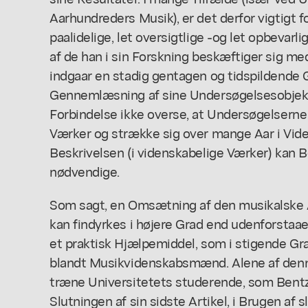
Aarhundreders Musik), er det derfor vigtigt fo
paalidelige, let oversigtlige -og let opbevarlig
af de han i sin Forskning beskæftiger sig m
indgaar en stadig gentagen og tidspildende 
Gennemlæsning af sine Undersøgelsesobjekt
Forbindelse ikke overse, at Undersøgelserne 
Værker og strække sig over mange Aar i Vi
Beskrivelsen (i videnskabelige Værker) kan
nødvendige.
Som sagt, en Omsætning af den musikalske A
kan findyrkes i højere Grad end udenforstaae
et praktisk Hjælpemiddel, som i stigende Gra
blandt Musikvidenskabsmænd. Alene af denn
træne Universitetets studerende, som Bentzon 
Slutningen af sin sidste Artikel, i Brugen af s