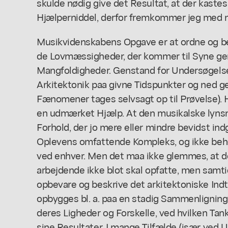
skulde nødig give det Resultat, at der kaste
Hjælperniddel, derfor fremkommer jeg med
Musikvidenskabens Opgave er at ordne og bes
de Lovmæssigheder, der kommer til Syne g
Mangfoldigheder. Genstand for Undersøgelse
Arkitektonik paa givne Tidspunkter og ned g
Fænomener tages selvsagt op til Prøvelse).
en udmærket Hjælp. At den musikalske lynsna
Forhold, der jo mere eller mindre bevidst in
Oplevens omfattende Kompleks, og ikke behøv
ved enhver. Men det maa ikke glemmes, at d
arbejdende ikke blot skal opfatte, men samt
opbevare og beskrive det arkitektoniske Indt
opbygges bl. a. paa en stadig Sammenligning 
deres Ligheder og Forskelle, ved hvilken Tan
sine Resultater. I mange Tilfælde (især ved