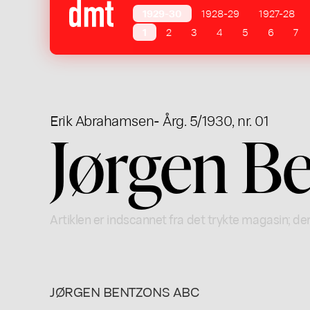
1929-30
1928-29
1927-28
1
2
3
4
5
6
7
Erik Abrahamsen
- Årg. 5/1930, nr. 01
Jørgen B
Artiklen er indscannet fra det trykte magasin; der
JØRGEN BENTZONS ABC