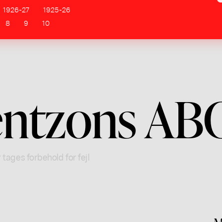
1926-27
1925-26
8
9
10
entzons AB
 tages forbehold for fejl