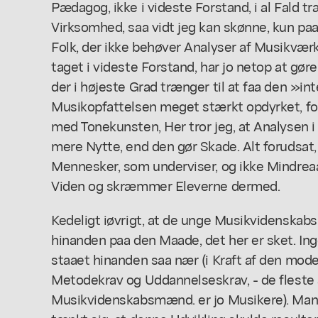
Pædagog, ikke i videste Forstand, i al Fald 
Virksomhed, saa vidt jeg kan skønne, kun p
Folk, der ikke behøver Analyser af Musikvæ
taget i videste Forstand, har jo netop at gør
der i højeste Grad trænger til at faa den »int
Musikopfattelsen meget stærkt opdyrket, fo
med Tonekunsten, Her tror jeg, at Analysen i 
mere Nytte, end den gør Skade. Alt forudsat,
Mennesker, som underviser, og ikke Mindrea
Viden og skræmmer Eleverne dermed.
Kedeligt iøvrigt, at de unge Musikvidensk
hinanden paa den Maade, det her er sket. Ing
staaet hinanden saa nær (i Kraft af den mo
Metodekrav og Uddannelseskrav, - de fleste 
Musikvidenskabsmænd. er jo Musikere). Ma