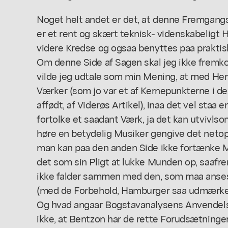
Noget helt andet er det, at denne Fremgang
er et rent og skært teknisk- videnskabeligt 
videre Kredse og ogsaa benyttes paa prakti
Om denne Side af Sagen skal jeg ikke frem
vilde jeg udtale som min Mening, at med Hen
Værker (som jo var et af Kernepunkterne i d
affødt, af Viderøs Artikel), inaa det vel staa e
fortolke et saadant Værk, ja det kan utvivlso
høre en betydelig Musiker gengive det netop 
man kan paa den anden Side ikke fortænke Mu
det som sin Pligt at lukke Munden op, saafr
ikke falder sammen med den, som maa anses 
(med de Forbehold, Hamburger saa udmærket 
Og hvad angaar Bogstavanalysens Anvendelse
ikke, at Bentzon har de rette Forudsætninge