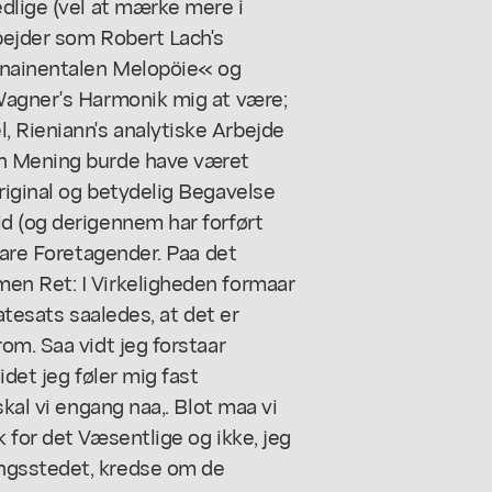
dlige (vel at mærke mere i
bejder som Robert Lach's
rnainentalen Melopöie« og
Wagner's Harmonik mig at være;
 Rieniann's analytiske Arbejde
in Mening burde have været
riginal og betydelig Begavelse
d (og derigennem har forført
bare Foretagender. Paa det
en Ret: I Virkeligheden formaar
natesats saaledes, at det er
om. Saa vidt jeg forstaar
idet jeg føler mig fast
kal vi engang naa,. Blot maa vi
 for det Væsentlige og ikke, jeg
ngsstedet, kredse om de