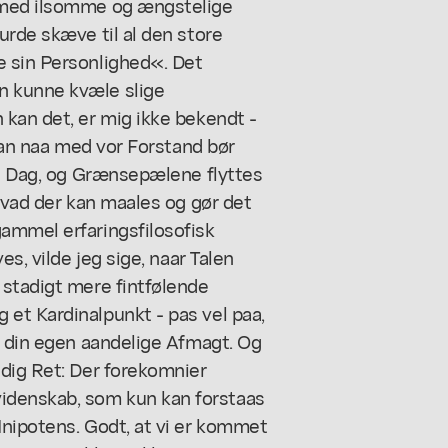
 med ilsomme og ængstelige
urde skæve til al den store
e sin Personlighed«. Det
n kunne kvæle slige
 kan det, er mig ikke bekendt -
 kan naa med vor Forstand bør
 i Dag, og Grænsepælene flyttes
 hvad der kan maales og gør det
ammel erfaringsfilosofisk
es, vilde jeg sige, naar Talen
 stadigt mere fintfølende
et Kardinalpunkt - pas vel paa,
e din egen aandelige Afmagt. Og
ndig Ret: Der forekomnier
denskab, som kun kan forstaas
Inipotens. Godt, at vi er kommet