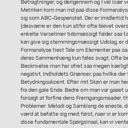
Betragtninger, og derigennem og I vel især v
Metriken kom man ind paa disse Formanalyser
sig som ABC-Gespenstet. Der er imidlertid h
(desværre er den kun altfor ofte blevet over
enkelte Verselinier tidsmæssigt falder saa tæ
kan give sig stemmingsmæssigt Udslag, er d
Formanalyse tiest Tale om Elementer paa saa
deres Sammenhæng kun føles svagt. Ofte be
Beskrivelse man har ofret saa megen kærlig
negativt, Indholdets Grænser, paa hvilke der f
Betydningsakcent. Efter mit Skøn er man he
fra den gale Ende. Bedre om man var gaaet u
forsøgt at forfine dens Fremgangsmaader, thi
Problemer: Melodi og Samklang de eneste, det,
værd at befatte sig med; først, naar vi er ko
disse fundamentale Spørgsinaal, kan vi vente