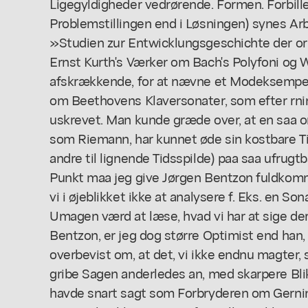
Ligegyldigheder vedrørende. Formen. Forbille
Problemstillingen end i Løsningen) synes Ar
»Studien zur Entwicklungsgeschichte der o
Ernst Kurth's Værker om Bach's Polyfoni og 
afskrækkende, for at nævne et Modeksempel,
om Beethovens Klaversonater, som efter rn
uskrevet. Man kunde græde over, at en saa o
som Riemann, har kunnet øde sin kostbare Ti
andre til lignende Tidsspilde) paa saa ufrugt
Punkt maa jeg give Jørgen Bentzon fuldkomm
vi i øjeblikket ikke at analysere f. Eks. en So
Umagen værd at læse, hvad vi har at sige der
Bentzon, er jeg dog større Optimist end han, 
overbevist om, at det, vi ikke endnu magter, s
gribe Sagen anderledes an, med skarpere Blik
havde snart sagt som Forbryderen om Gerni