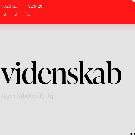
1926-27
1925-26
8
9
10
 videnskab
 tages forbehold for fejl