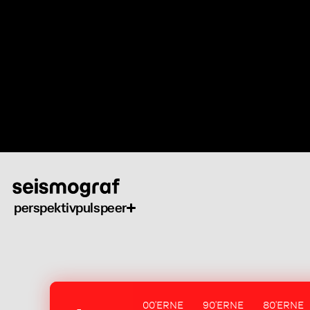
Gå
til
hovedindhold
perspektiv
puls
peer
00'ERNE
90'ERNE
80'ERNE