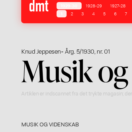
1929-30
1928-29
1927-28
1
2
3
4
5
6
7
Knud Jeppesen
- Årg. 5/1930, nr. 01
Musik og
Artiklen er indscannet fra det trykte magasin; der
MUSIK OG VIDENSKAB