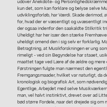
udover Anekdote- og Personlighedskræmmerie
kun det, som kan forklare og belyse selve M
udviklingsforløb, har Værdi. Skade derimod, a
for, hvad der er væsentligt og uvæsentligt i
der ogsaa indenfor den saakaldte Stilkritik tr
Uheldigt har her især den stærke Fremhæven
uheldigt omend den i sig selv er forklarlig. 
Betragtning, at Musikforskningen er ung som
rimeligt - ved sin Begyndelse har staaet, usi
maattet tage ved Lære af de ældre og mere e
Førstningen fulgte man nærmest den egentli
Fremgangsmaader, hvilket var naturligt, da d
kronologisk og biografisk Art, som nødvendig
Egentlige, Arbejdet med selve Musikværkern
man, vel halvt instinktivt, drevet over ad Litt
bød større Fordele, naar det drejede sig om m