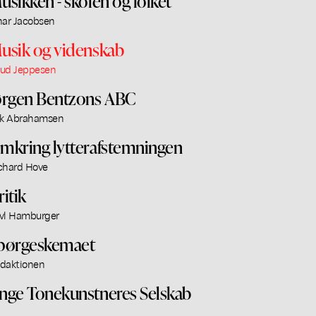
usikken - skolen og folket
nar Jacobsen
usik og videnskab
ud Jeppesen
ørgen Bentzons ABC
ik Abrahamsen
mkring lytterafstemningen
chard Hove
ritik
vl Hamburger
pørgeskemaet
daktionen
nge Tonekunstneres Selskab