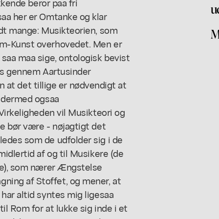
kkende beror paa fri
u
aa her er Omtanke og klar
ndt mange: Musikteorien, som
M
om-Kunst overhovedet. Men er
 saa maa sige, ontologisk bevist
ens gennem Aartusinder
en at det tillige er nødvendigt at
r dermed ogsaa
Virkeligheden vil Musikteori og
e bør være - nøjagtigt det
edes som de udfolder sig i de
idlertid af og til Musikere (de
ne), som nærer Ængstelse
ing af Stoffet, og mener, at
har altid syntes mig ligesaa
l Rom for at lukke sig inde i et