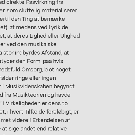
ed direkte Paavirkning fra
, som sluttelig materialiserer
ertil den Ting at bemærke
set), at medens ved Lyrik de
t, at deres Lighed eller Ulighed
er ved den musikalske
 stor indbyrdes Afstand, at
tyder den Form, paa hvis
hedsfuld Omsorg, blot noget
alder ringe eller ingen
r i Musikvidenskaben begyndt
d fra Musikteorien og havde
 i Virkeligheden er dens to
 i hvert Tilfælde foreløbigt, er
mmet videre i Erkendelsen af
 at sige andet end relative