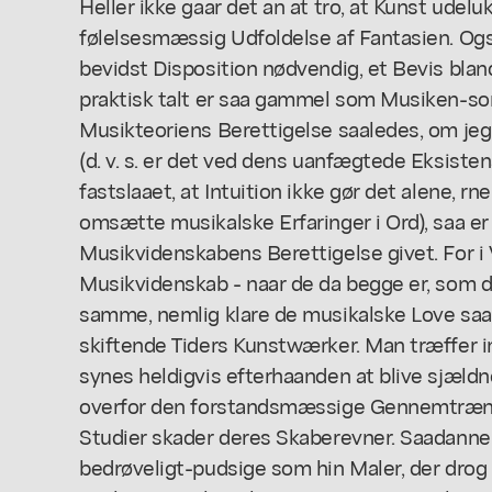
Heller ikke gaar det an at tro, at Kunst udelu
følelsesmæssig Udfoldelse af Fantasien. Ogs
bevidst Disposition nødvendig, et Bevis bla
praktisk talt er saa gammel som Musiken-s
Musikteoriens Berettigelse saaledes, om jeg
(d. v. s. er det ved dens uanfægtede Eksist
fastslaaet, at Intuition ikke gør det alene, rn
omsætte musikalske Erfaringer i Ord), saa e
Musikvidenskabens Berettigelse givet. For i 
Musikvidenskab - naar de da begge er, som d
samme, nemlig klare de musikalske Love saal
skiftende Tiders Kunstwærker. Man træffer im
synes heldigvis efterhaanden at blive sjæld
overfor den forstandsmæssige Gennemtrængn
Studier skader deres Skaberevner. Saadanne 
bedrøveligt-pudsige som hin Maler, der drog ti