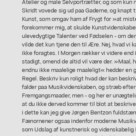
Atelier og male Selvportrætter, og som kun
Skridt vovede sig ud paa Gaderne, og knapt t
Kunst, som omgav ham af Frygt for »at mist
forekommer mig, at skulde Kunstvidenskabe
ulevedygtige Talenter ved Fødselen - om den
vilde det kun tjene den til Ære. Nej, hvad vi
ikke foragtes. I Morgen rækker vi videre end
stadigt, omend de altid vil være der. »Maal,
endnu ikke maalelige maaleligt« hedder en g
Regel. Beskriv kun roligt hvad der kan beskriv
falder paa Musikvidenskaben, og stræb efter
Fremgangsmaader, men - og her er unægtelig 
at du ikke derved kommer til blot at beskriv
i dette kan jeg give Jørgen Bentzon fuldstæ
Fænornener ogsaa indenfor moderne Musikvi
som Udslag af kunstnerisk og videnskabelig 