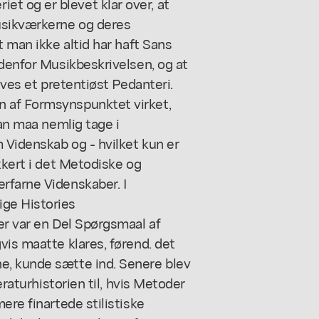
t og er blevet klar over, at
usikværkerne og deres
t man ikke altid har haft Sans
ndenfor Musikbeskrivelsen, og at
ives et pretentiøst Pedanteri.
 af Formsynspunktet virket,
Man maa nemlig tage i
 Videnskab og - hvilket kun er
kkert i det Metodiske og
rfarne Videnskaber. I
ge Histories
er var en Del Spørgsmaal af
vis maatte klares, førend. det
e, kunde sætte ind. Senere blev
eraturhistorien til, hvis Metoder
ere finartede stilistiske