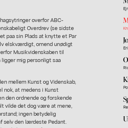
M
Ej
M
shagsytringer overfor ABC-
skabeligt Overdrev (se sidste
Kn
et paa sin Plads at knytte et Par
J
lv elskværdigt, omend unødigt
Er
verfor Musikvidenskaben til
O
 ligger mig personligt saa
Ri
K
len mellem Kunst og Videnskab,
Po
l nok, at medens i Kunst
aben den ordnende og forskende
S
t vilde det dog være at mene,
Re
rstand; ingen betydelig
U
af selv den lærdeste Pedant.