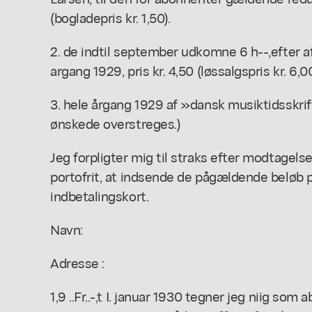
(bogladepris kr. 1,50).
2. de indtil september udkomne 6 h--,efter a
argang 1929, pris kr. 4,50 (løssalgspris kr. 6,00
3. hele årgang 1929 af »dansk musiktidsskrift«
ønskede overstreges.)
Jeg forpligter mig til straks efter modtagelse
portofrit, at indsende de pågældende beløb p
indbetalingskort.
Navn:
Adresse :
1,9 ..Fr..-,t I. januar 1930 tegner jeg niig s