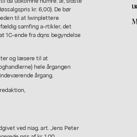
ndtil da udkomne numre. af, sidste
u
Iøssalgspris kr. 6,00). De bør
eden til at lwinplettere
M
ældig samfing a-rtikler, det
ie at 1C-ende fra dqns begyndelse
r og læsere til at
boghandlerne) hele årgangen
f indeværende årgang.
edaktion,
udgivet ved niag. art. ,Jens Peter
erede pris af kr. 1,00