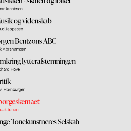
usikken - skolen og folket
nar Jacobsen
usik og videnskab
ud Jeppesen
ørgen Bentzons ABC
ik Abrahamsen
mkring lytterafstemningen
chard Hove
ritik
vl Hamburger
pørgeskemaet
daktionen
nge Tonekunstneres Selskab