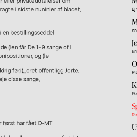
M
r eller private'udtalelser om
ragte i sidste nuninier af bladet,
Ej
M
Kn
en bestillingsseddel
J
e (len får De 1~9 sange of l
Er
nipositioner, og (le
O
rig før,i),,,eret offentligg Jorte.
Ri
eje disse sange,
K
Po
S
Re
 først har fået D-MT
U