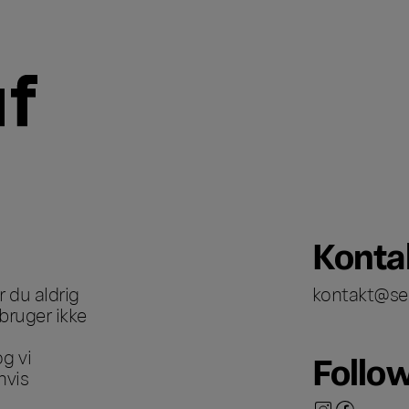
Konta
 du aldrig
kontakt@se
bruger ikke
g vi
Follo
hvis