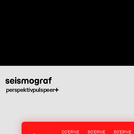
Gå
til
hovedindhold
perspektiv
puls
peer
00'ERNE
90'ERNE
80'ERNE