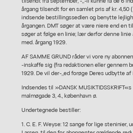
tilsendt fra september, -,,-il kunne få de 6 i
årgang tilsendt for en samlet pris af kr. 4,50 (
indsende bestillingssedlen og benytte lejligh
årgangen. DMT søger at være niere end en tilf
søger at følge en linie; lær derfor denne lin
med. årgang 1929.
AF SAMME GRUND råder vi vore ny abonnente
-inskaffe sig (fra redaktionen eller gennem 
1929. De vil der-,,ed forøge Deres udbytte a
Indsendes til »DANSK MUSIKTIDSSKRIFT«s r
malmøgade 3, 4., københavn ø.
Undertegnede bestiller:
1. C. E. F. Weyse: 12 sange for lige steninier, 
Larsen, til den for abonnenter gældende reduc