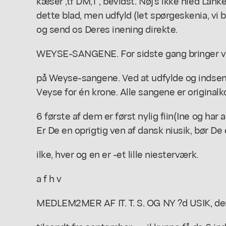
kæser ,tf DM,1*, bevidst. Nøj's ikke nied Lanke
dette blad, men udfyld (let spørgeskenia, vi b
og send os Deres inening direkte.
WEYSE-SANGENE. For sidste gang bringer vi 
på Weyse-sangene. Ved at udfylde og indsend
Veyse for én krone. Alle sangene er originalko
6 første af dem er først nylig fiin(Ine og har ald
Er De en oprigtig ven af dansk niusik, bør De 
ilke, hver og en er -et lille niesterværk.
a f h v
MEDLEM2MER AF IT. T. S. OG NY ?d USIK, der