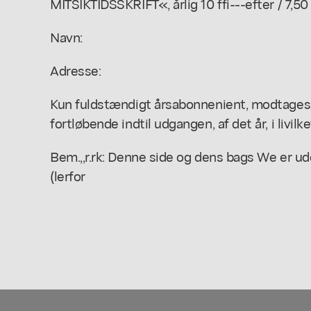
MITSIKTIDSSKRIFT«, årlig 10 ffi---efter / 7,50 
Navn:
Adresse:
Kun fuldstændigt årsabonnenient, modtages
fortløbende indtil udgangen, af det år, i livilk
Bem.,,r.rk: Denne side og dens bags We er ud
(lerfor