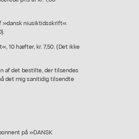
f »dansk niusiktidsskrift«
).
, 10 hæfter, kr. 7,50. (Det ikke
n af det bestilte, der tilsendes
å det mig sanitidig tilsendte
om abonnent på »DANSK