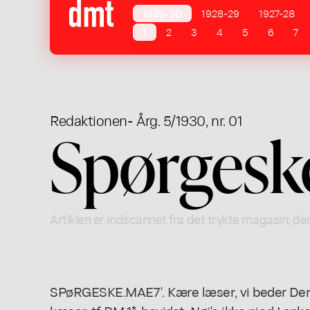
1929-30
1928-29
1927-28
1
2
3
4
5
6
7
Redaktionen
- Årg. 5/1930, nr. 01
Spørges
Artiklen er indscannet fra det trykte magasin; der
SPøRGESKE.MAE7'. Kære læser, vi beder Deni 