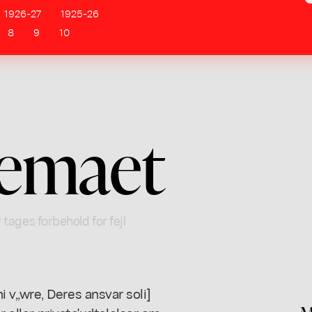
1926-27
1925-26
8
9
10
kemaet
 tages forbehold for fejl
v,,wre, Deres ansvar soli]