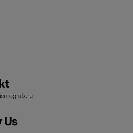
kt
ismograf.org
w Us