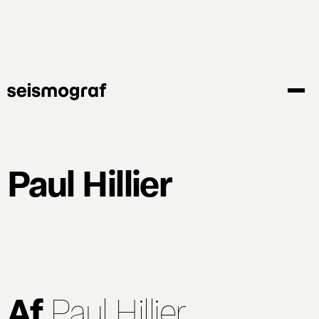
Gå
til
hovedindhold
Paul Hillier
Af
Paul Hillier