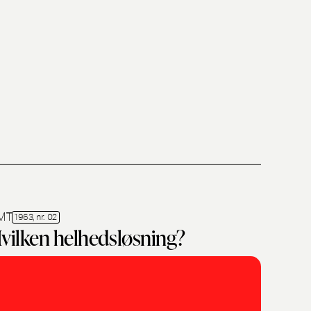
MT
1963, nr. 02
vilken helhedsløsning?