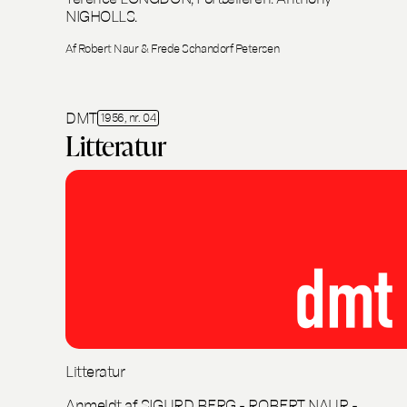
NIGHOLLS.
Af Robert Naur & Frede Schandorf Petersen
DMT
1956, nr. 04
Litteratur
Litteratur
Anmeldt af SIGURD BERG - ROBERT NAUR -