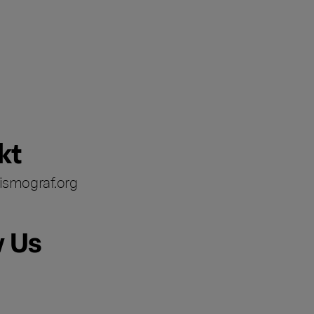
kt
ismograf.org
w Us