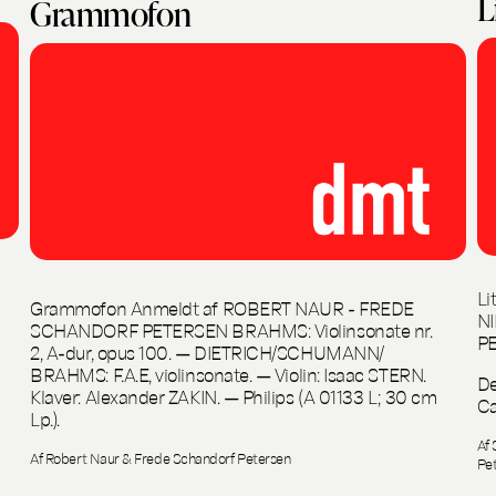
L
Grammofon
Li
Grammofon Anmeldt af ROBERT NAUR - FREDE
N
SCHANDORF PETERSEN BRAHMS: Violinsonate nr.
P
2, A-dur, opus 100. — DIETRICH/SCHUMANN/
BRAHMS: F.A.E, violinsonate. — Violin: Isaac STERN.
De
Klaver: Alexander ZAKIN. — Philips (A 01133 L; 30 cm
Ca
Lp.).
Af 
Af Robert Naur & Frede Schandorf Petersen
Pe