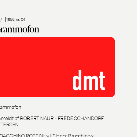
MT
1956, nr. 04
rammofon
rammofon
nmeldt af ROBERT NAUR - FREDE SCHANDORF
ETERSEN
OACCHINO ROSSINI: »II Signor Bruschino«,