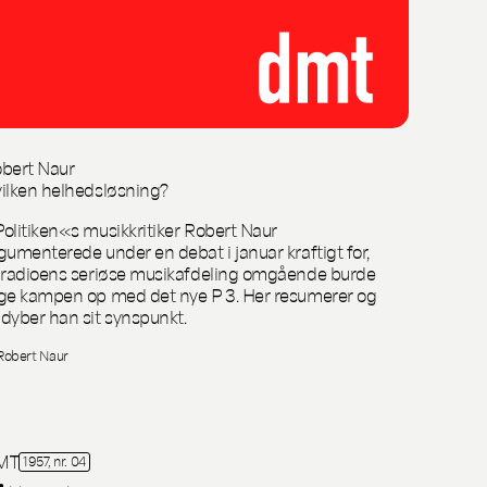
bert Naur
ilken helhedsløsning?
olitiken«s musikkritiker Robert Naur
gumenterede under en debat i januar kraftigt for,
 radioens seriøse musikafdeling omgående burde
ge kampen op med det nye P 3. Her resumerer og
dyber han sit synspunkt.
Robert Naur
MT
1957, nr. 04