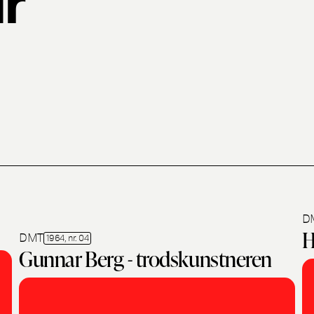
D
H
DMT
1964, nr. 04
Gunnar Berg - trodskunstneren