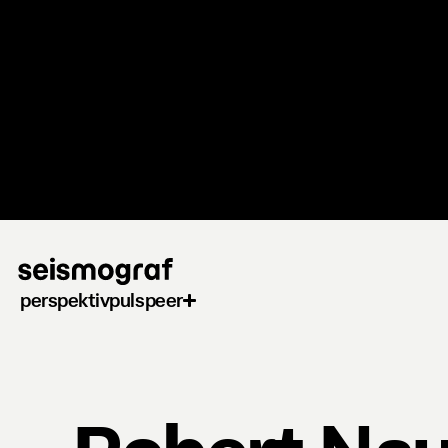
Gå
til
hovedindhold
perspektiv
puls
peer
Robert Nau