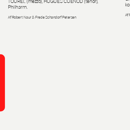
TOUREL (mezzo), HUGUES CUENOD (tenor),
ko
Philharm.
Af 
Af Robert Naur & Frede Schandorf Petersen