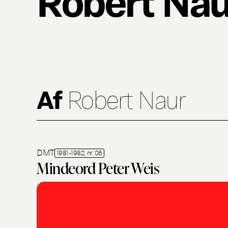
Af
Robert Naur
DMT
1981-1982, nr. 06
Mindeord Peter Weis