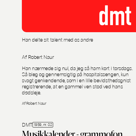
Han delte sit talent med os andre
Af Robert Naur
Han nærmede sig nul, da jeg så ham kort i torsdags.
Så bleg og gennemsigtig på hospitalssengen, kun
svagt genkendende, som i en lille bevidsthedsgnist
registrerende, at en gammel ven stod ved hans
dødsleje.
Af Robert Naur
DMT
1959, nr. 02
Musikkalender - grammofon