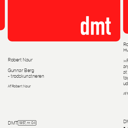
Ro
Hv
Robert Naur
»P
ar
Gunnar Berg
at
- trodskunstneren
ta
ud
Af Robert Naur
Af 
D
DMT
1957, nr. 04