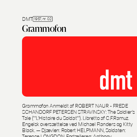
DMT
1957, nr. 02
Grammofon
Grammofon Anmeldt af ROBERT NAUR - FREDE
SCHANDORF PETERSEN STRAVINSKY: The Soldier's
Tale (""L'Histoire du Soldat""). Libretto af C.F.Ramuz.
Engelsk oversættelse ved Michael Flanders og Kitty
Black. — Djævlen: Robert HELPMANN, Soldaten:
Terence LONGDON, Fortælleren: Anthony