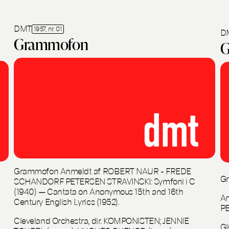
DMT
1957, nr. 01
D
Grammofon
G
Grammofon Anmeldt af ROBERT NAUR - FREDE
G
SCHANDORF PETERSEN STRAVINSKI: Symfoni i C
(1940) — Cantata on Anonymous 15th and 16th
A
Century English Lyrics (1952).
P
Cleveland Orchestra, dir. KOMPONISTEN; JENNIE
GI