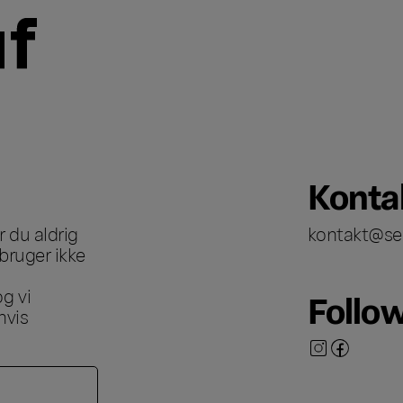
Konta
 du aldrig
kontakt@se
bruger ikke
g vi
Follo
hvis