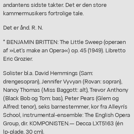
andantens sidste takter. Det er den store
kammermusikers fortrolige tale.
Det er ånd. R. N.
* BENJAMIN BRITTEN: The Little Sweep (operaen
af »Let's make an Opera«) op. 45 (1949). Libretto
Eric Grozier.
Solister bl.a. David Hemmings (Sam:
drengesopran), Jennifer Vyvyan (Rovan: sopran),
Nancy Thomas (Miss Baggott: alt), Trevor Anthony
(Black Bob og Tom: bas), Peter Pears (Glem og
Alfred: tenor), seks barnestemmer, kor fra Alleyn's
School, instrumental-ensemble: The English Opera
Group, dir. KOMPONISTEN.— Decca LXT5163 (én
lp-plade, 30 cm).