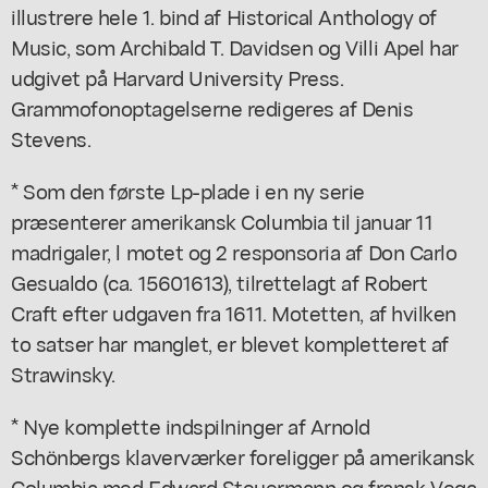
illustrere hele 1. bind af Historical Anthology of
Music, som Archibald T. Davidsen og Villi Apel har
udgivet på Harvard University Press.
Grammofonoptagelserne redigeres af Denis
Stevens.
* Som den første Lp-plade i en ny serie
præsenterer amerikansk Columbia til januar 11
madrigaler, l motet og 2 responsoria af Don Carlo
Gesualdo (ca. 15601613), tilrettelagt af Robert
Craft efter udgaven fra 1611. Motetten, af hvilken
to satser har manglet, er blevet kompletteret af
Strawinsky.
* Nye komplette indspilninger af Arnold
Schönbergs klaverværker foreligger på amerikansk
Columbia med Edward Steuermann og fransk Vega