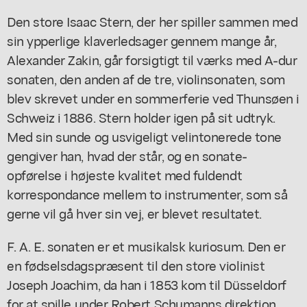
Den store Isaac Stern, der her spiller sammen med
sin ypperlige klaverledsager gennem mange år,
Alexander Zakin, går forsigtigt til værks med A-dur
sonaten, den anden af de tre, violinsonaten, som
blev skrevet under en sommerferie ved Thunsøen i
Schweiz i 1886. Stern holder igen på sit udtryk.
Med sin sunde og usvigeligt velintonerede tone
gengiver han, hvad der står, og en sonate-
opførelse i højeste kvalitet med fuldendt
korrespondance mellem to instrumenter, som så
gerne vil gå hver sin vej, er blevet resultatet.
F. A. E. sonaten er et musikalsk kuriosum. Den er
en fødselsdagspræsent til den store violinist
Joseph Joachim, da han i 1853 kom til Düsseldorf
for at spille under Robert Schumanns direktion.