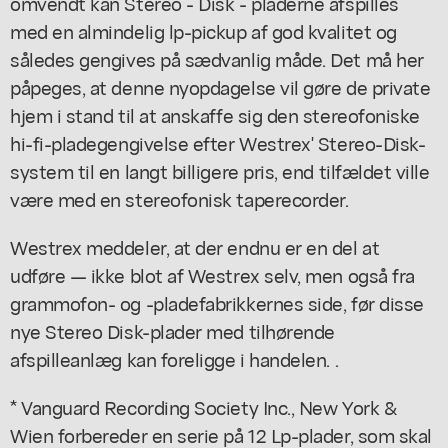
omvendt kan Stereo - Disk - pladerne afspilles
med en almindelig lp-pickup af god kvalitet og
således gengives på sædvanlig måde. Det må her
påpeges, at denne nyopdagelse vil gøre de private
hjem i stand til at anskaffe sig den stereofoniske
hi-fi-pladegengivelse efter Westrex' Stereo-Disk-
system til en langt billigere pris, end tilfældet ville
være med en stereofonisk taperecorder.
Westrex meddeler, at der endnu er en del at
udføre — ikke blot af Westrex selv, men også fra
grammofon- og -pladefabrikkernes side, før disse
nye Stereo Disk-plader med tilhørende
afspilleanlæg kan foreligge i handelen. .
* Vanguard Recording Society Inc., New York &
Wien forbereder en serie på 12 Lp-plader, som skal