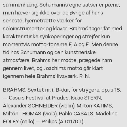
sammenhæng. Schumann's egne satser er pæne,
rnen hæver sig ikke over de øvrige af hans
seneste, hjernetrætte værker for
soloinstrumenter og klaver. Brahms' tager fat med
karakteristiske synkoperinger og strejfer kun
momentvis motto-tonerne F, A og E. Men denne
tid hos Schumann og den kunstneriske
atmosfære, Brahms her mødte, prægede ham
gennem livet, og Joachims motto går klart
igennem hele Brahms' livsværk. R. N.
BRAHMS: Sextet nr. i, B-dur, for strygere, opus 18.
— Casais Festival at Prades: Isaac STERN,
Alexander SCHNEIDER (violin), Milton KATIMS,
Milton THOMAS (viola), Pablo CASALS, Madeline
FOLEY (cello).— Philips (A 01170 L).