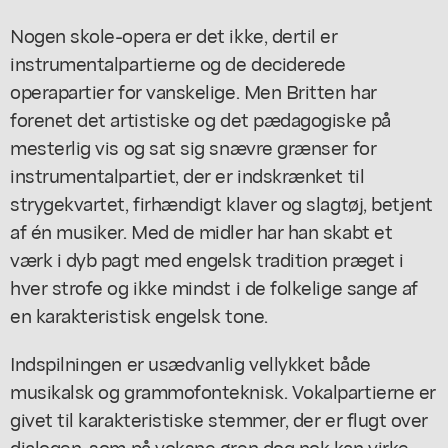
Nogen skole-opera er det ikke, dertil er
instrumentalpartierne og de deciderede
operapartier for vanskelige. Men Britten har
forenet det artistiske og det pædagogiske på
mesterlig vis og sat sig snævre grænser for
instrumentalpartiet, der er indskrænket til
strygekvartet, firhændigt klaver og slagtøj, betjent
af én musiker. Med de midler har han skabt et
værk i dyb pagt med engelsk tradition præget i
hver strofe og ikke mindst i de folkelige sange af
en karakteristisk engelsk tone.
Indspilningen er usædvanlig vellykket både
musikalsk og grammofonteknisk. Vokalpartierne er
givet til karakteristiske stemmer, der er flugt over
dialogen, som på voksne øren dog nok kan virke