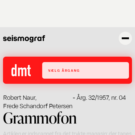
Gå
til
hovedindhold
VÆLG ÅRGANG
Robert Naur
,
- Årg. 32/1957, nr. 04
Frede Schandorf Petersen
Grammofon
Artiklen er indscannet fra det trykte magasin; der tages