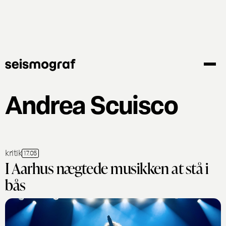
Gå
til
hovedindhold
Andrea Scuisco
kritik
17.05
I Aarhus nægtede musikken at stå i
bås