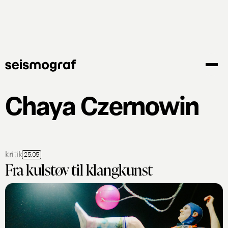
Gå
til
hovedindhold
Chaya Czernowin
kritik
25.05
Fra kulstøv til klangkunst