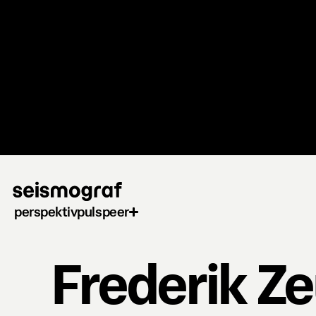
Gå
til
hovedindhold
perspektiv
puls
peer
Frederik Z