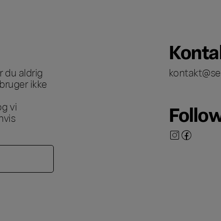
Konta
 du aldrig
kontakt@se
bruger ikke
g vi
Follo
hvis