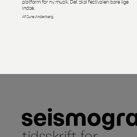
platform for ny musik. Det skal festivalen bare lige
indse.
Af Sune Anderberg
tidsskrift for
...