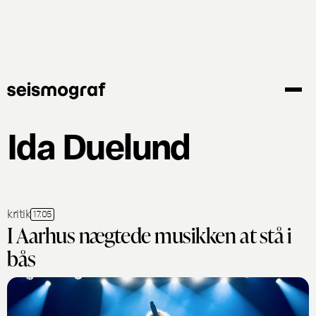
Gå
til
hovedindhold
Ida Duelund
kritik
17.05
I Aarhus nægtede musikken at stå i
bås