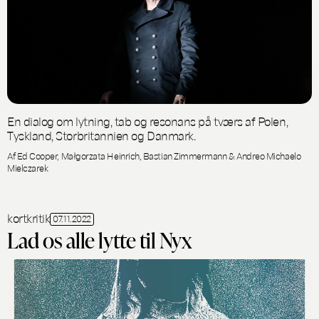
En dialog om lytning, tab og resonans på tværs af Polen,
Tyskland, Storbritannien og Danmark.
Af Ed Cooper, Małgorzata Heinrich, Bastian Zimmermann & Andreo Michaelo
Mielczarek
kortkritik
07.11.2022
Lad os alle lytte til Nyx