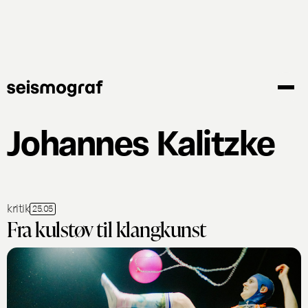
Gå
til
hovedindhold
Johannes Kalitzke
kritik
25.05
Fra kulstøv til klangkunst