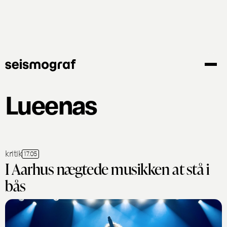
Gå
til
hovedindhold
Lueenas
kritik
17.05
I Aarhus nægtede musikken at stå i
bås