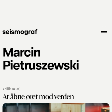
Gå
til
hovedindhold
Marcin
Pietruszewski
kritik
10.05
At åbne øret mod verden