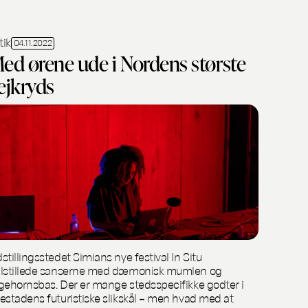
tik
04.11.2022
ed ørene ude i Nordens største
ejkryds
stillingsstedet Simians nye festival In Situ
lstillede sanserne med dæmonisk mumlen og
gehornsbas. Der er mange stedsspecifikke godter i
estadens futuristiske slikskål – men hvad med at