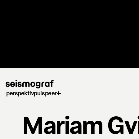
Gå
til
hovedindhold
perspektiv
puls
peer
Mariam Gvi