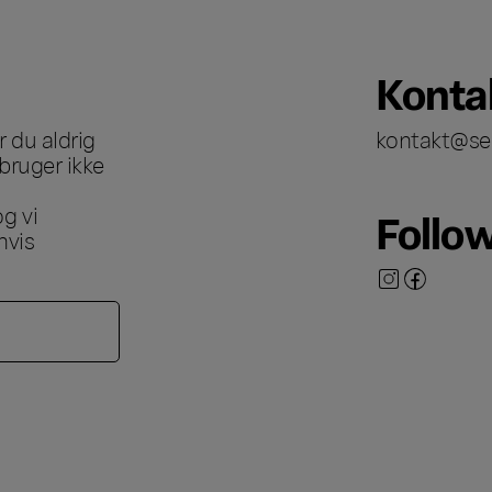
Konta
 du aldrig
kontakt@se
bruger ikke
g vi
Follo
hvis