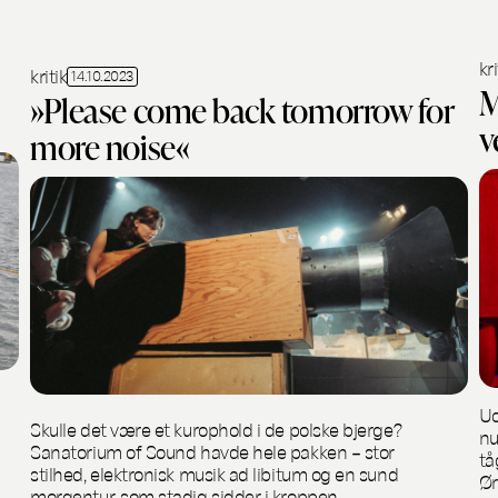
kri
kritik
14.10.2023
M
»Please come back tomorrow for
v
more noise«
Ud
Skulle det være et kurophold i de polske bjerge?
nu
Sanatorium of Sound havde hele pakken – stor
tå
stilhed, elektronisk musik ad libitum og en sund
Ør
morgentur, som stadig sidder i kroppen.