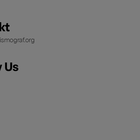
kt
ismograf.org
w Us