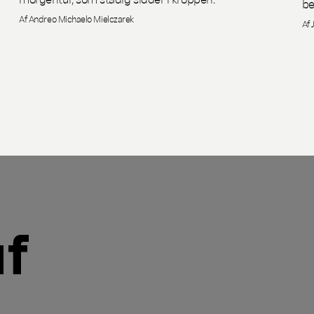
be
Af Andreo Michaelo Mielczarek
Af 