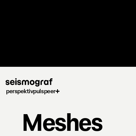
Gå
til
hovedindhold
perspektiv
puls
peer
Meshes