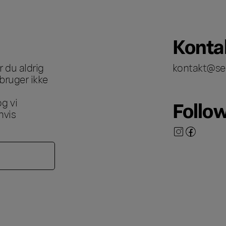
Konta
 du aldrig
kontakt@se
bruger ikke
g vi
Follo
hvis