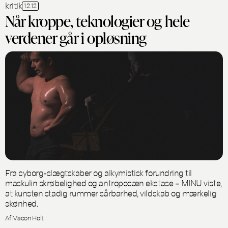
kritik
12.12
Når kroppe, teknologier og hele
verdener går i opløsning
Fra cyborg-slægtskaber og alkymistisk forundring til
maskulin skrøbelighed og antropocæn ekstase – MINU viste,
at kunsten stadig rummer sårbarhed, vildskab og mærkelig
skønhed.
Af Macon Holt