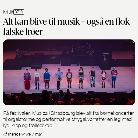
kritik
07.10
Alt kan blive til musik – også en flok
falske frøer
På festivalen Musica i Strasbourg blev alt fra børnekoncerter
til orgelstorme og performative strygekvartetter en leg med
lyd, krop og fællesskab.
Af Therese Wiwe Vilmar