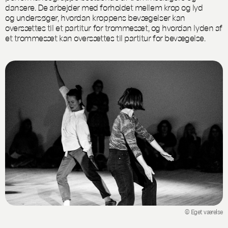
dansere. De arbejder med forholdet mellem krop og lyd
og undersøger, hvordan kroppens bevægelser kan
oversættes til et partitur for trommesæt, og hvordan lyden af
et trommesæt kan oversættes til partitur for bevægelse.
© Eget værelse