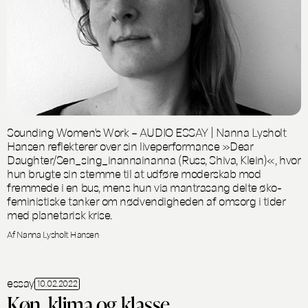
Sounding Women's Work – AUDIO ESSAY | Nanna Lysholt
Hansen reflekterer over sin liveperformance »Dear
Daughter/Sen_sing_inannainanna (Russ, Shiva, Klein)«, hvor
hun brugte sin stemme til at udføre moderskab mod
fremmede i en bus, mens hun via mantrasang delte øko-
feministiske tanker om nødvendigheden af omsorg i tider
med planetarisk krise.
Af Nanna Lysholt Hansen
essay
10.02.2022
Køn, klima og klasse