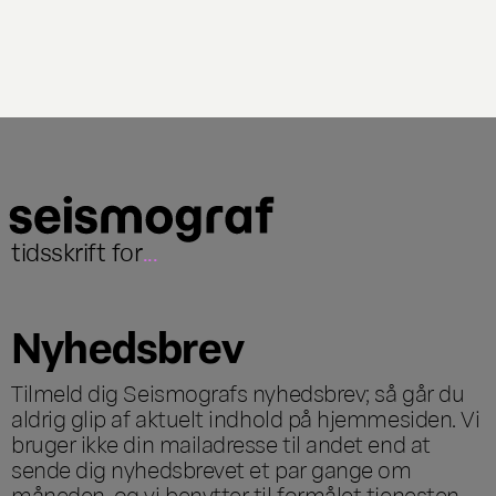
tidsskrift for
...
Nyhedsbrev
Tilmeld dig Seismografs nyhedsbrev; så går du
aldrig glip af aktuelt indhold på hjemmesiden. Vi
bruger ikke din mailadresse til andet end at
sende dig nyhedsbrevet et par gange om
måneden, og vi benytter til formålet tjenesten