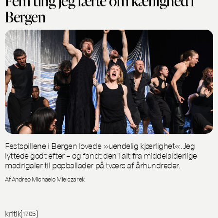
Fem ting jeg lærte om kærlighed i
Bergen
Festspillene i Bergen lovede »uendelig kjærlighet«. Jeg
lyttede godt efter – og fandt den i alt fra middelalderlige
madrigaler til popballader på tværs af århundreder.
Af Andreo Michaelo Mielczarek
kritik
17.05