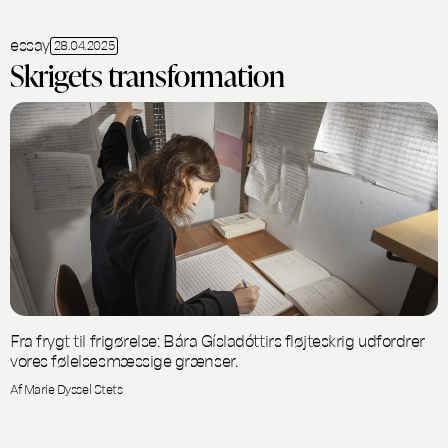
essay
28.04.2025
Skrigets transformation
Fra frygt til frigørelse: Bára Gísladóttirs fløjteskrig udfordrer
vores følelsesmæssige grænser.
Af Marie Dyssel Stets