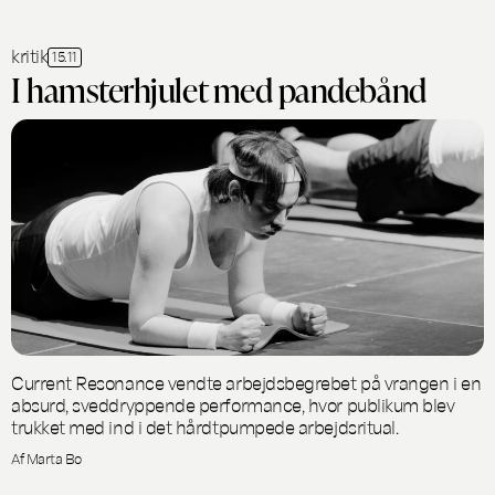
kritik
15.11
I hamsterhjulet med pandebånd
Current Resonance vendte arbejdsbegrebet på vrangen i en
absurd, sveddryppende performance, hvor publikum blev
trukket med ind i det hårdtpumpede arbejdsritual.
Af Marta Bo