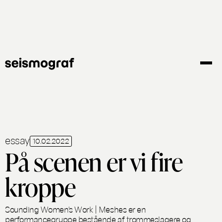
Gå
til
hovedindhold
essay
10.02.2022
På scenen er vi fire
kroppe
Sounding Women's Work | Meshes er en
performancegruppe bestående af trommeslagere og