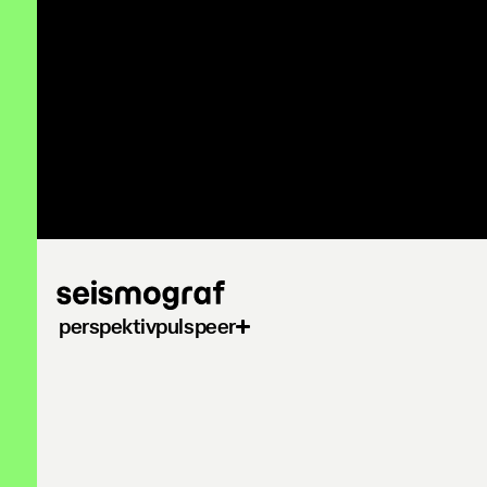
Gå
til
hovedindhold
perspektiv
puls
peer