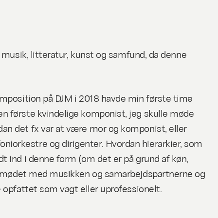
i musik, litteratur, kunst og samfund, da denne
 komposition på DJM i 2018 havde min første time
en første kvindelige komponist, jeg skulle møde
dan det fx var at være mor og komponist, eller
niorkestre og dirigenter. Hvordan hierarkier, som
dt ind i denne form (om det er på grund af køn,
 én i mødet med musikken og samarbejdspartnerne og
e opfattet som vagt eller uprofessionelt.