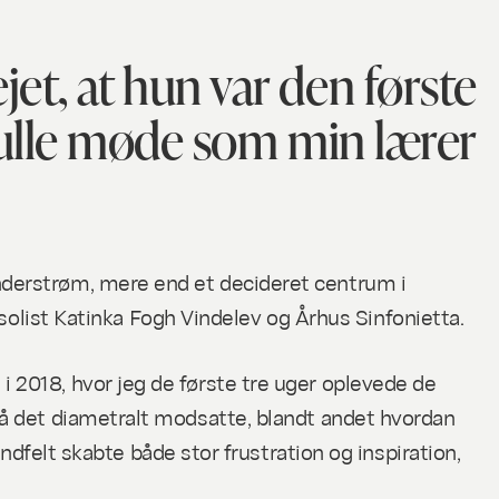
jet, at hun var den første
kulle møde som min lærer
understrøm, mere end et decideret centrum i
olist Katinka Fogh Vindelev og Århus Sinfonietta.
i 2018, hvor jeg de første tre uger oplevede de
 så det diametralt modsatte, blandt andet hvordan
elt skabte både stor frustration og inspiration,