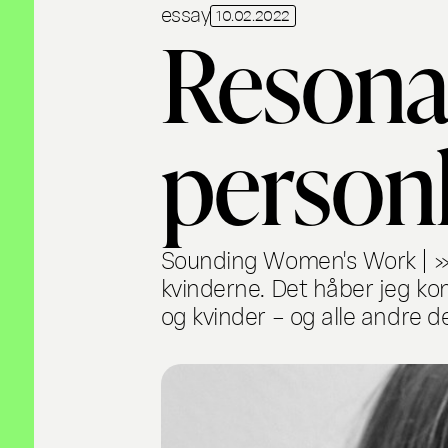
essay
10.02.2022
Resona
person
Sounding Women's Work | »De
kvinderne. Det håber jeg ko
og kvinder – og alle andre d