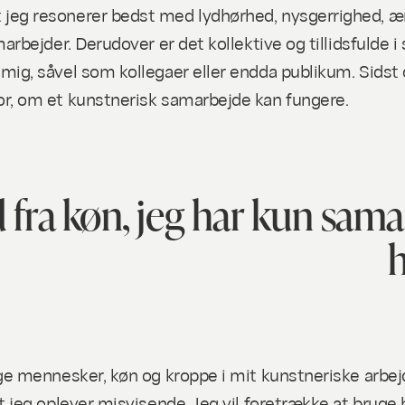
 jeg resonerer bedst med lydhørhed, nysgerrighed, æ
arbejder. Derudover er det kollektive og tillidsfulde i
ig, såvel som kollegaer eller endda publikum. Sidst op
or, om et kunstnerisk samarbejde kan fungere.
ud fra køn, jeg har kun s
h
ige mennesker, køn og kroppe i mit kunstneriske arbejd
et jeg oplever misvisende. Jeg vil foretrække at brug