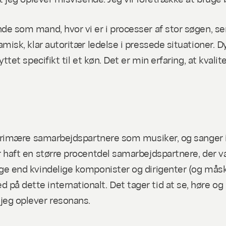
e som mand, hvor vi er i processer af stor søgen, sens
isk, klar autoritær ledelse i pressede situationer. Dy
ttet specifikt til et køn. Det er min erfaring, at kval
 primære samarbejdspartnere som musiker, og sanger i
r haft en større procentdel samarbejdspartnere, der v
ge end kvindelige komponister og dirigenter (og mås
 dette internationalt. Det tager tid at se, høre og 
jeg oplever resonans.