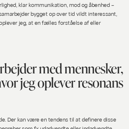
rlighed, klar kommunikation, mod og åbenhed –
 samarbejder bygget op over tid vildt interessant,
lever jeg, at en fælles forståelse af eller
amarbejder med mennesker,
vor jeg oplever resonans
e. Der kan være en tendens til at definere disse
e begreber som fx udadvendte eller indadvendte.