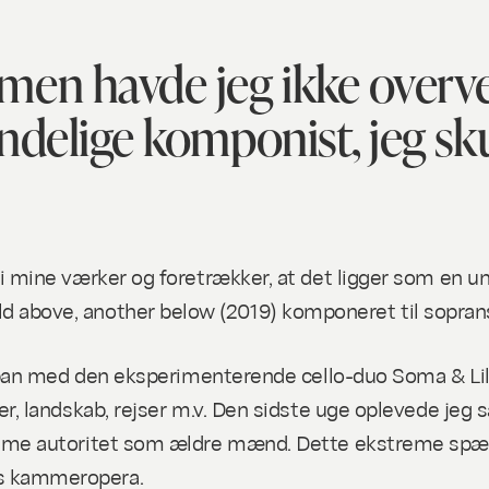
timen havde jeg ikke overve
ndelige komponist, jeg s
 i mine værker og foretrækker, at det ligger som en 
d above, another below
(2019) komponeret til soprans
Japan med den eksperimenterende cello-duo Soma & Lil 
er, landskab, rejser m.v. Den sidste uge oplevede jeg
mme autoritet som ældre mænd. Dette ekstreme spændf
s kammeropera.