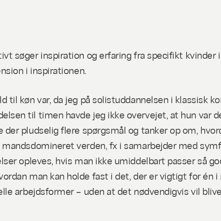
vt søger inspiration og erfaring fra specifikt kvinder 
nsion i inspirationen.
d til køn var, da jeg på solistuddannelsen i klassisk
lsen til timen havde jeg ikke overvejet, at hun var d
e der pludselig flere spørgsmål og tanker op om, hvor
lt mandsdomineret verden, fx i samarbejder med symfo
elser opleves, hvis man ikke umiddelbart passer så go
hvordan man kan holde fast i det, der er vigtigt for
elle arbejdsformer – uden at det nødvendigvis vil bliv