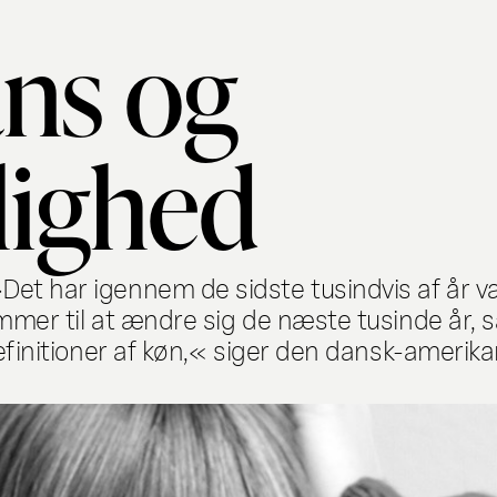
ns og
lighed
t har igennem de sidste tusindvis af år vær
mmer til at ændre sig de næste tusinde år, 
efinitioner af køn,« siger den dansk-amerika