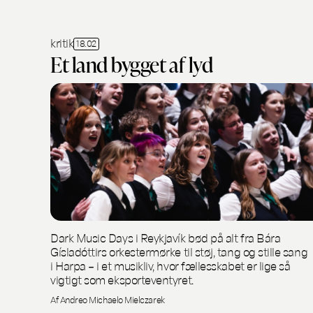
kritik
18.02
Et land bygget af lyd
Dark Music Days i Reykjavík bød på alt fra Bára
Gísladóttirs orkestermørke til støj, tang og stille sang
i Harpa – i et musikliv, hvor fællesskabet er lige så
vigtigt som eksporteventyret.
Af Andreo Michaelo Mielczarek