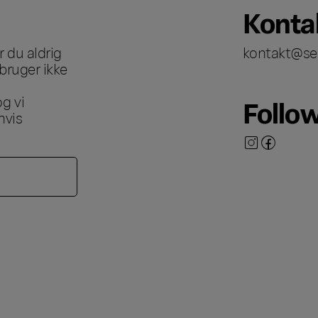
Konta
 du aldrig
kontakt@se
bruger ikke
g vi
Follo
hvis