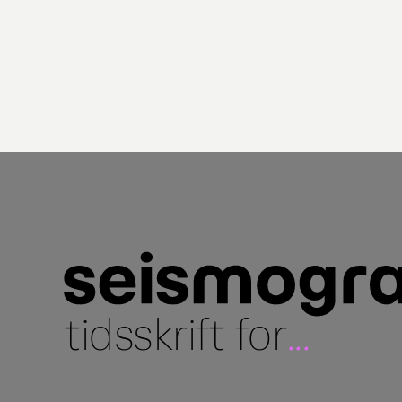
tidsskrift for
...