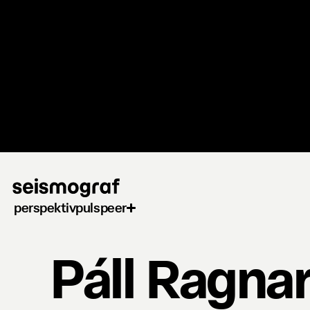
Gå
til
hovedindhold
perspektiv
puls
peer
Páll Ragna