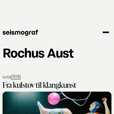
Gå
til
hovedindhold
Rochus Aust
kritik
25.05
Fra kulstøv til klangkunst