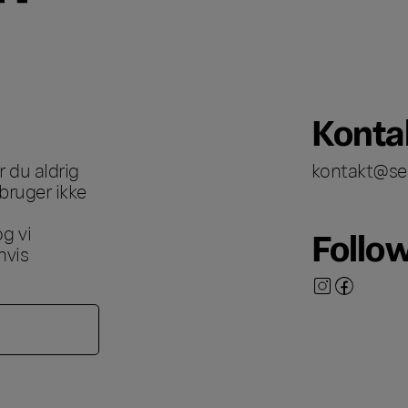
Konta
 du aldrig
kontakt@se
bruger ikke
g vi
Follo
hvis