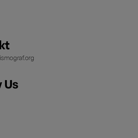
kt
ismograf.org
w Us