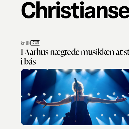
Christians
kritik
17.05
I Aarhus nægtede musikken at s
i bås