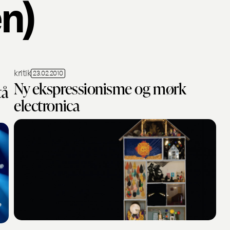
en)
kritik
23.02.2010
Ny ekspressionisme og mørk
tå
electronica