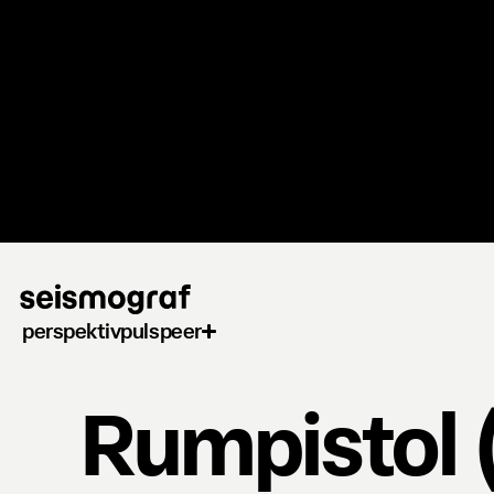
Gå
til
hovedindhold
perspektiv
puls
peer
Rumpistol 