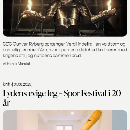
SØS Gunver Ryberg sprænger Verdi indefra i en voldsom og
sanselig Jeanne d’Arc, hvor operaens skønhed kolliderer med
krigens støj og nutidens sammenbrud.
Af Henrik Marstal
kritik
01.06.2025
Lydens evige leg – Spor Festival i 20
år