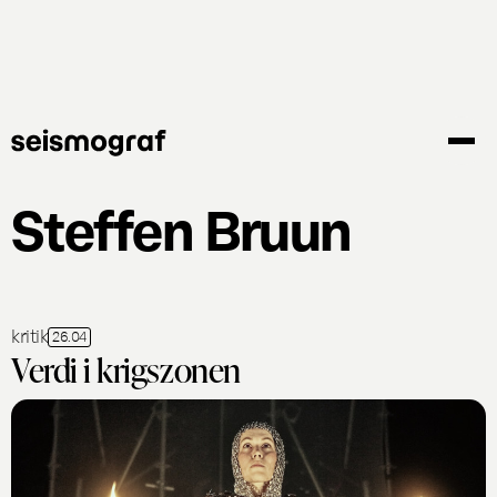
Gå
til
hovedindhold
Steffen Bruun
kritik
26.04
Verdi i krigszonen