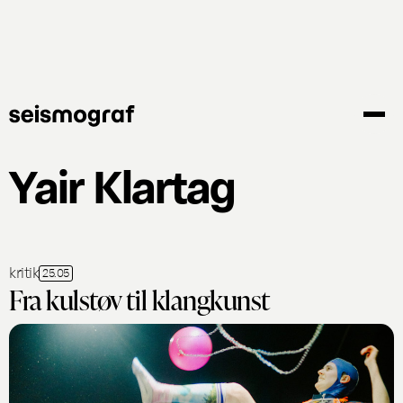
Gå
til
hovedindhold
Yair Klartag
kritik
25.05
Fra kulstøv til klangkunst