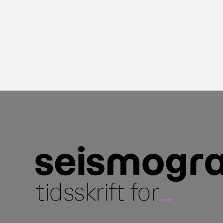
tidsskrift for
...