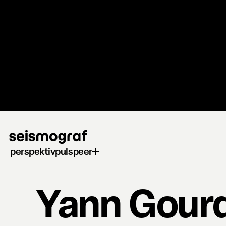
Gå
til
hovedindhold
perspektiv
puls
peer
Yann Gour