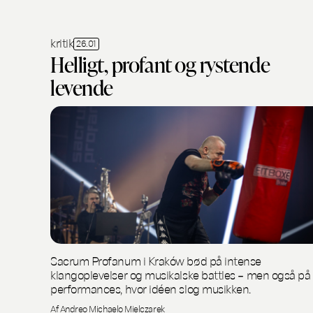
kritik
26.01
Helligt, profant og rystende
levende
Sacrum Profanum i Kraków bød på intense
klangoplevelser og musikalske battles – men også på
performances, hvor idéen slog musikken.
Af Andreo Michaelo Mielczarek