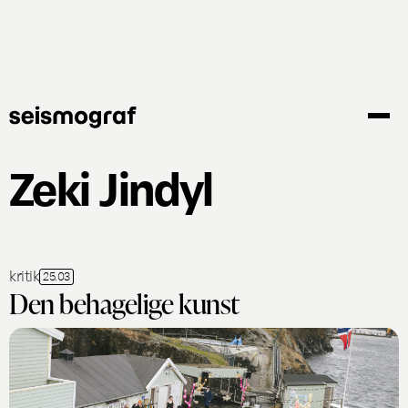
Gå
til
hovedindhold
Zeki Jindyl
kritik
25.03
Den behagelige kunst