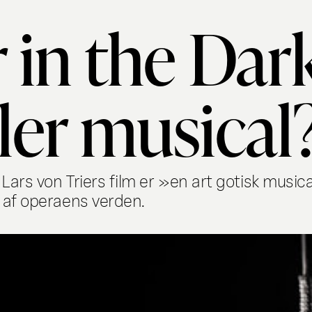
 in the Dark
ler musical
Lars von Triers film er »en art gotisk music
d af operaens verden.