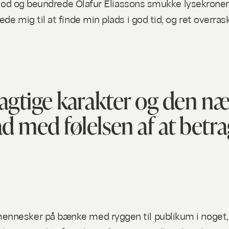
 stod og beundrede Olafur Eliassons smukke lysekroner
de mig til at finde min plads i god tid, og ret overra
agtige karakter og den næ
ad med følelsen af at betr
ennesker på bænke med ryggen til publikum i noget,