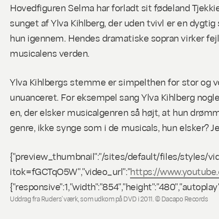
Hovedfiguren Selma har forladt sit fødeland Tjekkie
sunget af Ylva Kihlberg, der uden tvivl er en dygtig 
hun igennem. Hendes dramatiske sopran virker fejlc
musicalens verden.
Ylva Kihlbergs stemme er simpelthen for stor og vo
unuanceret. For eksempel sang Ylva Kihlberg nogl
en, der elsker musicalgenren så højt, at hun drømme
genre, ikke synge som i de musicals, hun elsker? Je
{"preview_thumbnail":"/sites/default/files/style
itok=fGCTqO5W","video_url":"
https://www.youtub
{"responsive":1,"width":"854","height":"480","autop
Uddrag fra Ruders’ værk, som udkom på DVD i 2011. © Dacapo Records