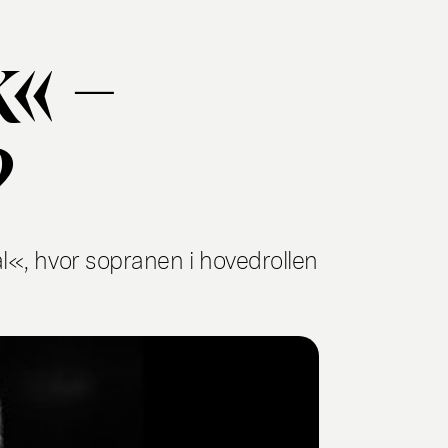
« –
?
al«, hvor sopranen i hovedrollen