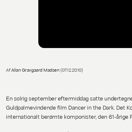
Af
Allan Gravgaard Madsen
(07.12.2010)
En solrig september eftermiddag satte undertegne
Guldpalmevindende film
Dancer in the Dark
. Det K
internationalt berømte komponister, den 61-årige P