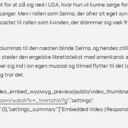
t for at slå sig ned i USA, hvor hun vil kunne sørge f
sanger. Men i rollen som Selma, der ofrer sit eget syn o
astet til rollen som kvinden, der drømmer sig væk fr
luminøs til den næsten blinde Selma, og hendes stillin
e steder den engelske librettotekst med amerikansk 
r sig ind i sin egen musical og tilmed flytter til det
g tror det.
s/video_embed_wysiwyg_preview/public/video_thumbna
e.com/watch?v=_1nnrtchW7g
","settings":
lay":0},"settings_summary":["Embedded Video (Responsiv