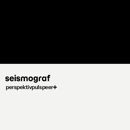
Gå
til
hovedindhold
perspektiv
puls
peer