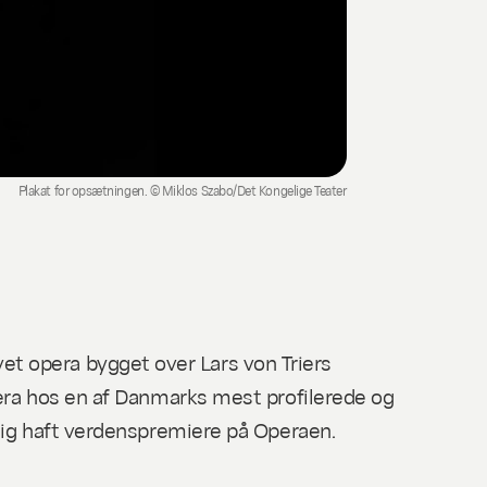
Plakat for opsætningen. © Miklos Szabo/Det Kongelige Teater
t opera bygget over Lars von Triers
pera hos en af Danmarks mest profilerede og
ylig haft verdenspremiere på Operaen.