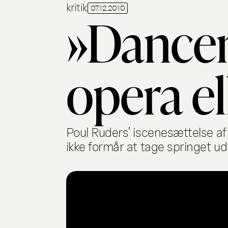
kritik
07.12.2010
»Dancer
opera el
Poul Ruders’ iscenesættelse af 
ikke formår at tage springet u