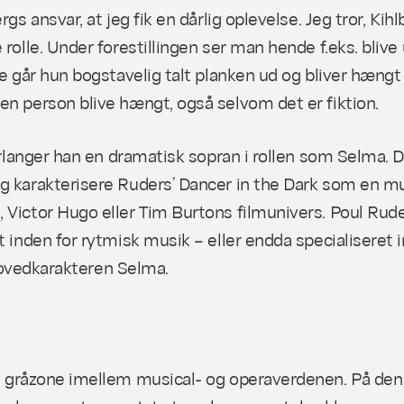
ergs ansvar, at jeg fik en dårlig oplevelse. Jeg tror,
rolle. Under forestillingen ser man hende f.eks. blive 
e går hun bogstavelig talt planken ud og bliver hængt f
en person blive hængt, også selvom det er fiktion.
forlanger han en dramatisk sopran i rollen som Selma. D
ig karakterisere Ruders’
Dancer in the Dark
som en musi
, Victor Hugo eller Tim Burtons filmunivers. Poul Ru
t inden for rytmisk musik – eller endda specialiseret
l hovedkarakteren Selma.
n gråzone imellem musical- og operaverdenen. På den 