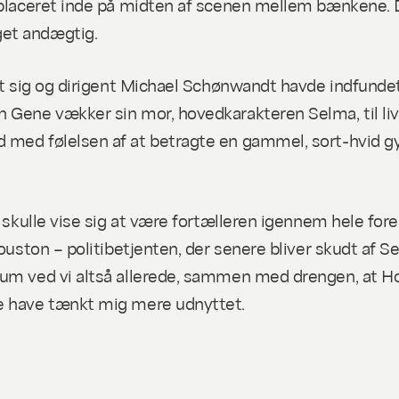
 placeret inde på midten af scenen mellem bænkene. D
get andægtig.
sat sig og dirigent Michael Schønwandt havde indfunde
 Gene vækker sin mor, hovedkarakteren Selma, til liv
med følelsen af at betragte en gammel, sort-hvid gys
skulle vise sig at være fortælleren igennem hele forest
Houston – politibetjenten, der senere bliver skudt af 
um ved vi altså allerede, sammen med drengen, at Hous
ne have tænkt mig mere udnyttet.