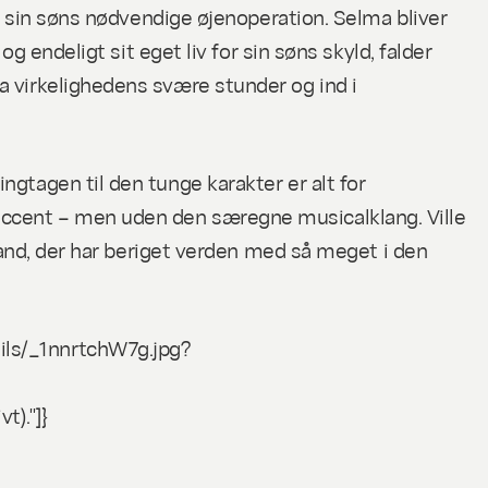
or sin søns nødvendige øjenoperation. Selma bliver
g endeligt sit eget liv for sin søns skyld, falder
a virkelighedens svære stunder og ind i
gtagen til den tunge karakter er alt for
accent – men uden den særegne musicalklang. Ville
 land, der har beriget verden med så meget i den
ils/_1nnrtchW7g.jpg?
t)."]}