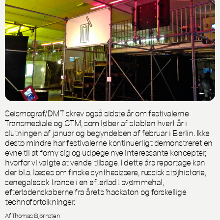
Seismograf/DMT skrev også sidste år om festivalerne
Transmediale og CTM, som løber af stablen hvert år i
slutningen af januar og begyndelsen af februar i Berlin. Ikke
desto mindre har festivalerne kontinuerligt demonstreret en
evne til at forny sig og udpege nye interessante koncepter,
hvorfor vi valgte at vende tilbage. I dette års reportage kan
der bl.a. læses om finske synthesizsere, russisk støjhistorie,
senegalesisk trance i en efterladt svømmehal,
efterladenskaberne fra årets 'hackaton og forskellige
technofortolkninger.
Af Thomas Bjørnsten