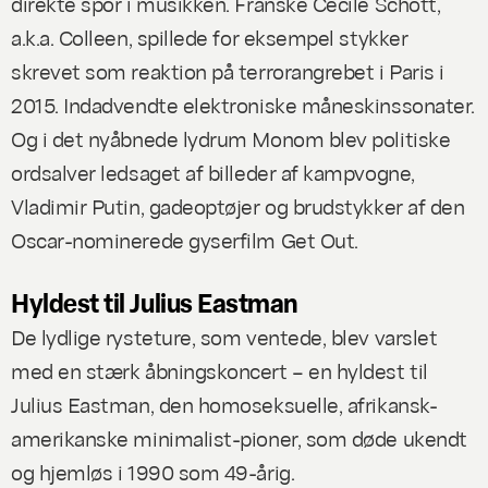
direkte spor i musikken. Franske Cécile Schott,
a.k.a. Colleen, spillede for eksempel stykker
skrevet som reaktion på terrorangrebet i Paris i
2015. Indadvendte elektroniske måneskinssonater.
Og i det nyåbnede lydrum Monom blev politiske
ordsalver ledsaget af billeder af kampvogne,
Vladimir Putin, gadeoptøjer og brudstykker af den
Oscar-nominerede gyserfilm
Get Out
.
Hyldest til Julius Eastman
De lydlige rysteture, som ventede, blev varslet
med en stærk åbningskoncert – en hyldest til
Julius Eastman, den homoseksuelle, afrikansk-
amerikanske minimalist-pioner, som døde ukendt
og hjemløs i 1990 som 49-årig.