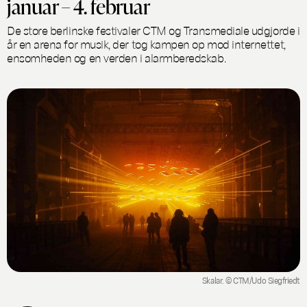
januar – 4. februar
De store berlinske festivaler CTM og Transmediale udgjorde i
år en arena for musik, der tog kampen op mod internettet,
ensomheden og en verden i alarmberedskab.
Skalar. © CTM/Udo Siegfriedt