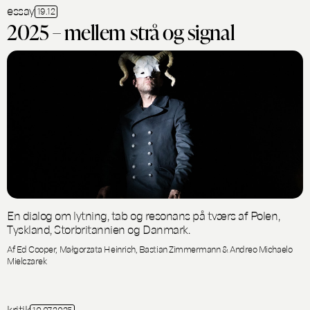
essay
19.12
2025 – mellem strå og signal
En dialog om lytning, tab og resonans på tværs af Polen,
Tyskland, Storbritannien og Danmark.
Af Ed Cooper, Małgorzata Heinrich, Bastian Zimmermann & Andreo Michaelo
Mielczarek
kritik
10.07.2025