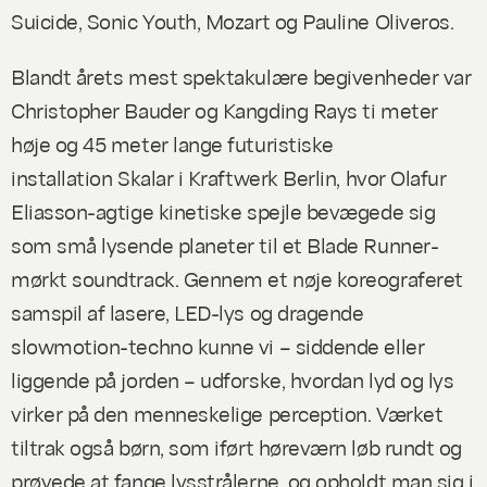
Suicide, Sonic Youth, Mozart og Pauline Oliveros.
Blandt årets mest spektakulære begivenheder var
Christopher Bauder og Kangding Rays ti meter
høje og 45 meter lange futuristiske
installation
Skalar
i Kraftwerk Berlin, hvor Olafur
Eliasson-agtige kinetiske spejle bevægede sig
som små lysende planeter til et Blade Runner-
mørkt soundtrack. Gennem et nøje koreograferet
samspil af lasere, LED-lys og dragende
slowmotion-techno kunne vi – siddende eller
liggende på jorden – udforske, hvordan lyd og lys
virker på den menneskelige perception. Værket
tiltrak også børn, som iført høreværn løb rundt og
prøvede at fange lysstrålerne, og opholdt man sig i