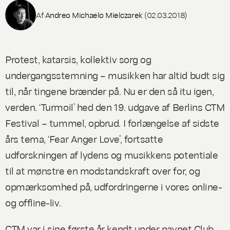
Af
Andreo Michaelo Mielczarek
(02.03.2018)
Protest, katarsis, kollektiv sorg og
undergangsstemning – musikken har altid budt sig
til, når tingene brænder på. Nu er den så itu igen,
verden. ‘Turmoil’ hed den 19. udgave af Berlins CTM
Festival –
tummel
,
opbrud.
I forlængelse af sidste
års tema, ‘Fear Anger Love’, fortsatte
udforskningen af lydens og musikkens potentiale
til at mønstre en modstandskraft over for, og
opmærksomhed på, udfordringerne i vores online-
og offline-liv.
CTM var i sine første år kendt under navnet Club