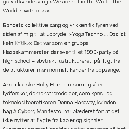
gravid kvinde sang »We are not in the World, the
World is within us«.
Bandets kollektive sang og vrikken fik fyren ved
siden af mig til at udbryde: »Yoga Techno … Das ist
kein Kritik.« Det var som en gruppe
klassekammerater, der øver til et 1999-party på
high school – abstrakt, ustruktureret, på flugt fra
de strukturer, man normalt kender fra popsange.
Amerikanske Holly Herndon, som også er
lydforsker, demonstrerede det, som køns- og
teknologiteoretikeren Donna Haraway, kvinden
bag
A Cyborg Manifesto
, har plæderet for: at det
ikke nytter at flygte fra kabler og signaler.
Stemmer og maskiner blev rystet sammen på jagt