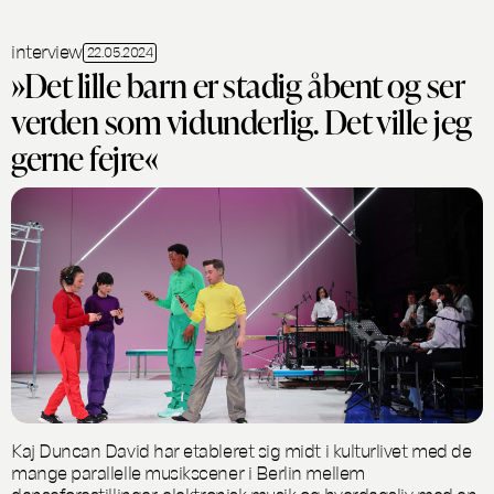
interview
22.05.2024
»Det lille barn er stadig åbent og ser
verden som vidunderlig. Det ville jeg
gerne fejre«
Kaj Duncan David har etableret sig midt i kulturlivet med de
mange parallelle musikscener i Berlin mellem
danseforestillinger, elektronisk musik og hverdagsliv med en