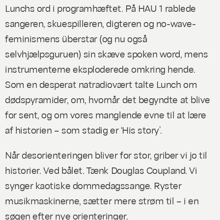
Lunchs ord i programhæftet. På HAU 1 rablede
sangeren, skuespilleren, digteren og no-wave-
feminismens überstar (og nu også
selvhjælpsguruen) sin skæve
spoken word
, mens
instrumenterne eksploderede omkring hende.
Som en desperat natradiovært talte Lunch om
dødspyramider, om, hvornår det begyndte at blive
for sent, og om vores manglende evne til at lære
af historien – som stadig er ‘His story’.
Når desorienteringen bliver for stor, griber vi jo til
historier. Ved bålet. Tænk Douglas Coupland. Vi
synger kaotiske dommedagssange. Ryster
musikmaskinerne, sætter mere strøm til – i en
søgen efter nye orienteringer.