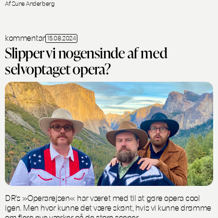
Af Sune Anderberg
kommentar
15.08.2024
Slipper vi nogensinde af med
selvoptaget opera?
DR's »Operarejsen« har været med til at gøre opera cool
igen. Men hvor kunne det være skønt, hvis vi kunne drømme
om flere nye værker på de store scener.