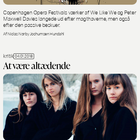
Copenhagen Opera Festivals værker af We Like We og Peter
Maxwell Davies langede ud efter magthaverne, men også
efter den passive beskuer.
Af Niclas Nørby Jochumsen Hundahl
kritik
04.01.2018
At være altædende