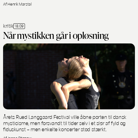
Af Henrik Marstal
kritik
18.09
Når mystikken går i opløsning
Årets Rued Langgaard Festival ville åbne porten til dansk
mysticisme, men forsvandt til tider selv i et slør af fyld og
fiduskunst – men enkelte koncerter stod stærkt.
Af Jeppe Rönnow