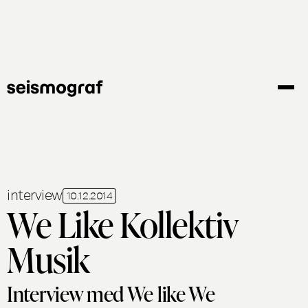
Gå
til
hovedindhold
interview
10.12.2014
We Like Kollektiv
Musik
Interview med We like We