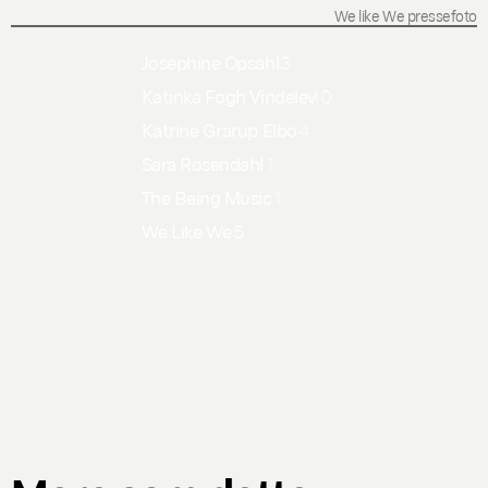
We like We pressefoto
Josephine Opsahl
3
Katinka Fogh Vindelev
10
Katrine Grarup Elbo
4
Sara Rosendahl
1
The Being Music
1
We Like We
5