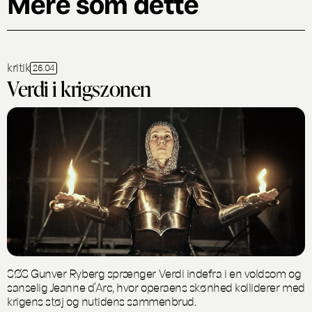
Mere som dette
kritik
26.04
Verdi i krigszonen
SØS Gunver Ryberg sprænger Verdi indefra i en voldsom og
sanselig Jeanne d’Arc, hvor operaens skønhed kolliderer med
krigens støj og nutidens sammenbrud.