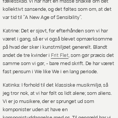
fællesskab. Vi har haft en masse snakke om det
kollektivt sansende, og det føltes som om, at det
var tid til ”A New Age of Sensibility”.
Katrine: Det er sjovt, for efterhånden som vi har
været i gang, så er vi også blevet opmærksomme
på hvad der sker i kunstmiljøet generelt. Blandt
andet de tre kvinder i
Frit Flet
, som gør præcis det
samme som vi gør, - bare med skrift. De har været
fast pensum i We like We i en lang periode.
Katinka: I forhold til det klassiske musikmiljø, så
jeg tror nok, at vi har følt os lidt alene; som aliens.
Vi er jo musikere, der er sprunget ud som
komponister uden at have en
komponistuddannelse med os. Til gengæld har vi