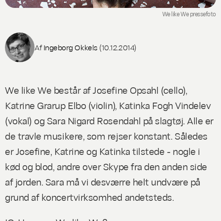
We like We pressefoto
Af
Ingeborg Okkels
(10.12.2014)
We like We består af Josefine Opsahl (cello),
Katrine Grarup Elbo (
violin), Katinka Fogh Vindelev
(vokal) og Sara Nigard Rosendahl på slagtøj. Alle er
de travle musikere, som rejser konstant. Således
er Josefine, Katrine og Katinka tilstede - nogle i
kød og blod, andre over Skype fra den anden side
af jorden. Sara må vi desværre helt undvære på
grund af koncertvirksomhed andetsteds.