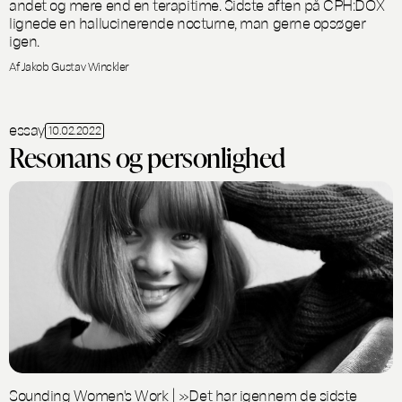
andet og mere end en terapitime. Sidste aften på CPH:DOX
lignede en hallucinerende nocturne, man gerne opsøger
igen.
Af Jakob Gustav Winckler
essay
10.02.2022
Resonans og personlighed
Sounding Women's Work | »Det har igennem de sidste