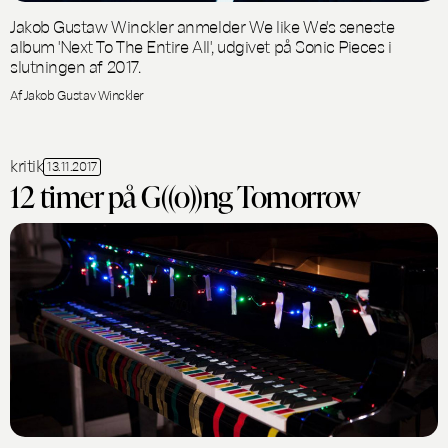
Jakob Gustaw Winckler anmelder We like We's seneste
album 'Next To The Entire All', udgivet på Sonic Pieces i
slutningen af 2017.
Af Jakob Gustav Winckler
kritik
13.11.2017
12 timer på G((o))ng Tomorrow