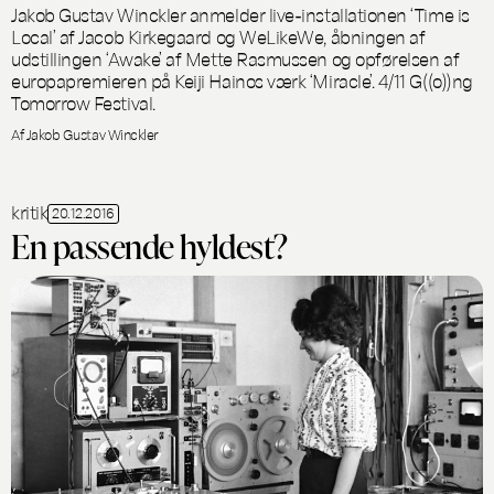
Jakob Gustav Winckler anmelder live-installationen ‘Time is
Local’ af Jacob Kirkegaard og WeLikeWe, åbningen af
udstillingen ‘Awake’ af Mette Rasmussen og opførelsen af
europapremieren på Keiji Hainos værk ‘Miracle’. 4/11 G((o))ng
Tomorrow Festival.
Af Jakob Gustav Winckler
kritik
20.12.2016
En passende hyldest?