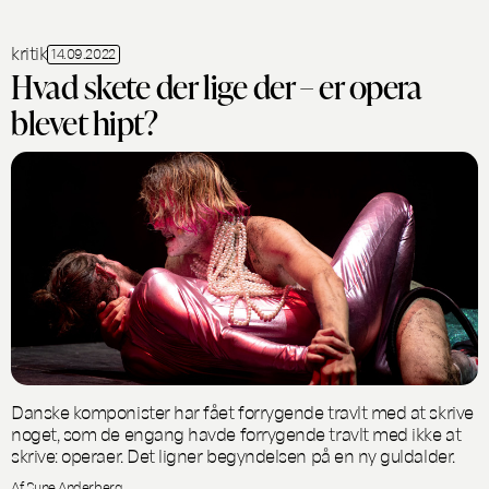
kritik
14.09.2022
Hvad skete der lige der – er opera
blevet hipt?
Danske komponister har fået forrygende travlt med at skrive
noget, som de engang havde forrygende travlt med ikke at
skrive: operaer. Det ligner begyndelsen på en ny guldalder.
Af Sune Anderberg