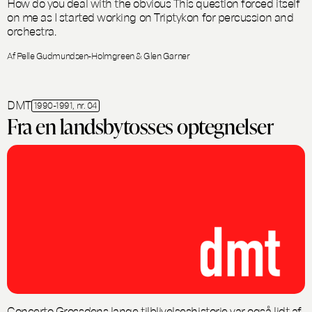
How do you deal with the
obvious
This question forced itself
on me as I started working on
Triptykon
for percussion and
orchestra.
Af Pelle Gudmundsen-Holmgreen & Glen Garner
DMT
1990-1991, nr. 04
Fra en landsbytosses optegnelser
Concerto Grosso'ens lange tilblivelseshistorie var også lidt af