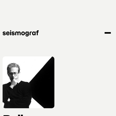
Gå
til
hovedindhold