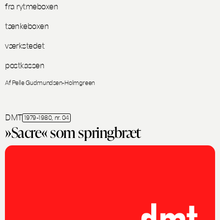
fra rytmeboxen
tænkeboxen
værkstedet
postkassen
Af Pelle Gudmundsen-Holmgreen
DMT
1979-1980, nr. 04
»Sacre« som springbræt