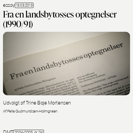
essay
13.03.2013
Fra en landsbytosses optegnelser
(1990/91)
Udvalgt af Trine Boje Mortensen
Af Pelle Gudmundsen-Holmgreen
DMT
2004-2005, nr. 04