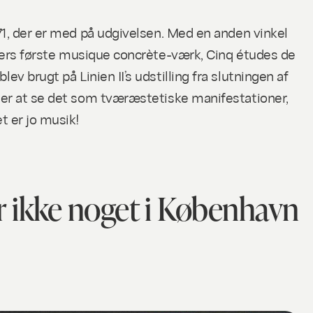
971, der er med på udgivelsen. Med en anden vinkel
ers første musique concrète-værk,
Cinq études de
v brugt på Linien II’s udstilling fra slutningen af
el er at se det som tværæstetiske manifestationer,
t er jo musik!
er ikke noget i København