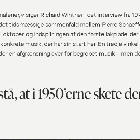
jmalerier,« siger Richard Winther i det interview fra 1
 det tidsmæssige sammenfald mellem Pierre Schaeff
ktober, og indspilningen af den første lakplade, der ble
konkrete musik, der har sin start her. En tredje vink
ker der en afgrænsning over for begrebet musik – men de
stå, at i 1950’erne skete d