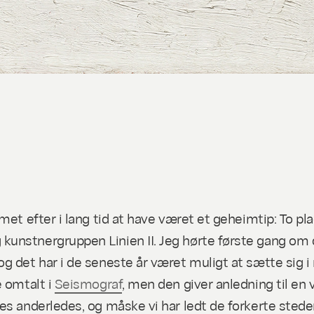
met efter i lang tid at have været et
geheimtip
: To p
nstnergruppen Linien II. Jeg hørte første gang om de 
 det har i de seneste år været muligt at sætte sig i 
e omtalt i
Seismograf
, men den giver anledning til en v
es anderledes, og måske vi har ledt de forkerte steder