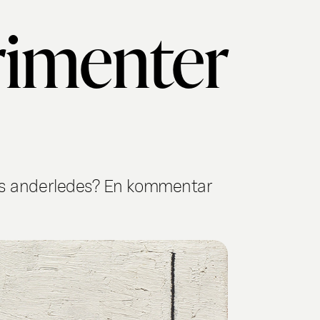
erimenter
ives anderledes? En kommentar