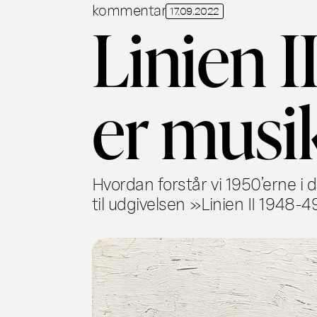
kommentar
17.09.2022
Linien I
er musi
Hvordan forstår vi 1950’erne i
til udgivelsen »Linien II 1948-4