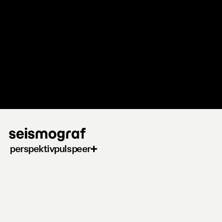
Gå
til
hovedindhold
perspektiv
puls
peer