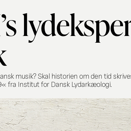
I’s lydeksp
k
 dansk musik? Skal historien om den tid skr
9« fra Institut for Dansk Lydarkæologi.