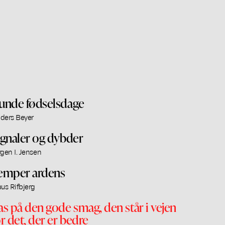
unde fødselsdage
ders Beyer
ignaler og dybder
rgen I. Jensen
emper ardens
aus Rifbjerg
as på den gode smag, den står i vejen
or det, der er bedre