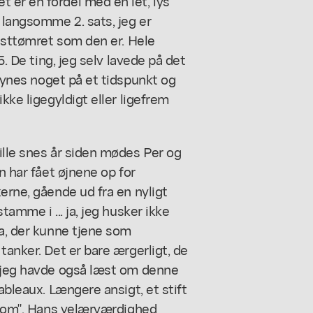
 er en fordel med en let, lys
 langsomme 2. sats, jeg er
fasttømret som den er. Hele
5. De ting, jeg selv lavede på det
ynes
noget på et tidspunkt og
kke ligegyldigt eller ligefrem
ille snes år siden mødes Per og
n har fået øjnene op for
erne, gående ud fra en nyligt
tamme i ... ja, jeg husker ikke
ka, der kunne tjene som
tanker. Det er bare ærgerligt, de
r jeg havde også læst om denne
ableaux. Længere ansigt, et stift
ke om". Hans velærværdighed