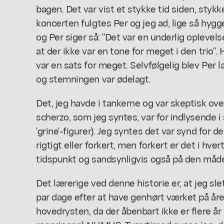
bagen. Det var vist et stykke tid siden, stykke
koncerten fulgtes Per og jeg ad, lige så hyg
og Per siger så: "Det var en underlig oplevel
at der ikke var en tone for meget i den trio".
var en
sats
for meget. Selvfølgelig blev Per l
og stemningen var ødelagt.
Det, jeg havde i tankerne og var skeptisk over 
scherzo, som jeg syntes, var for indlysende i
'grine'-figurer). Jeg syntes det var synd for 
rigtigt eller forkert, men forkert er det i hver
tidspunkt og sandsynligvis også på den måde (
Det lærerige ved denne historie er, at jeg sle
par dage efter at have genhørt værket på år
hovedrysten, da der åbenbart ikke er flere år