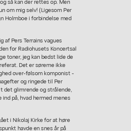
og så kan der rettes op. Men
kun om mig selv! (Ligesom Per
gn Holmboe i forbindelse med
ig af Pers
Terrains vagues
eden for Radiohusets Koncertsal
nge toner, jeg kan bedst lide de
 referat. Det er søreme ikke
jlighed over-følsom komponist -
bagefter og ringede til Per
t det glimrende og strålende,
me ind på, hvad hermed menes
et i Nikolaj Kirke for at høre
idspunkt havde en snes år på