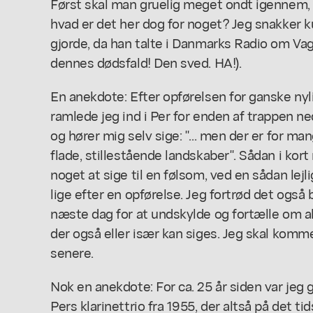
Først skal man gruelig meget ondt igennem, 
hvad er det her dog for noget? Jeg snakker 
gjorde, da han talte i Danmarks Radio om Va
dennes dødsfald! Den sved. HA!).
En anekdote: Efter opførelsen for ganske nyl
ramlede jeg ind i Per for enden af trappen n
og hører mig selv sige: "... men der er for ma
flade, stillestående landskaber". Sådan i kort
noget at sige til en følsom, ved en sådan le
lige efter en opførelse. Jeg fortrød det også 
næste dag for at undskylde og fortælle om al
der også eller især kan siges. Jeg skal kom
senere.
Nok en anekdote: For ca. 25 år siden var jeg gå
Pers klarinettrio fra 1955, der altså på det t