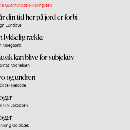
lle Gudmundsen-Holmgreen
år din tid her på jord er forbi
gn Lundbye
n lykkelig række
n Maegaard
usik kan blive for subjektiv
omas Michelsen
ro og undren
chael Fjeldsøe
øger
ik H.A. Jakobsen
øger
nning Goldbæk