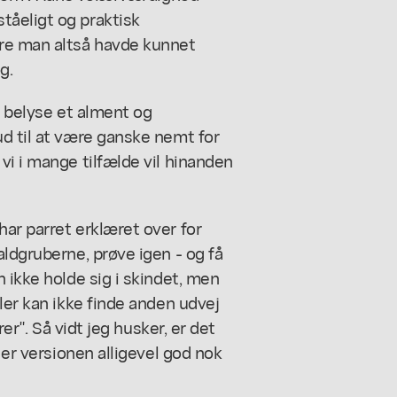
tåeligt og praktisk
dre man altså havde kunnet
g.
t belyse et alment og
d til at være ganske nemt for
vi i mange tilfælde vil hinanden
ar parret erklæret over for
aldgruberne, prøve igen - og få
 ikke holde sig i skindet, men
ler kan ikke finde anden udvej
rer". Så vidt jeg husker, er det
 er versionen alligevel god nok