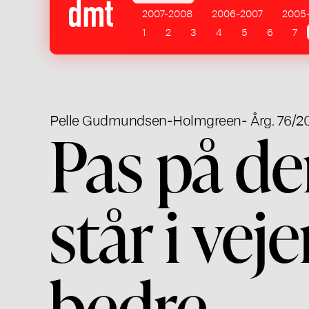
2007-2008
2006-2007
2005
1
2
3
4
5
6
7
Pelle Gudmundsen-Holmgreen
- Årg. 76/2
Pas på d
står i vej
bedre