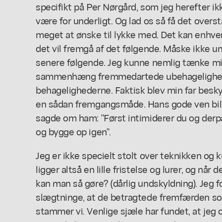
specifikt på Per Nørgård, som jeg herefter ik
være for underligt. Og lad os så få det overs
meget at ønske til lykke med. Det kan enhver
det vil fremgå af det følgende. Måske ikke 
senere følgende. Jeg kunne nemlig tænke mi
sammenhæng fremmedartede ubehageligheder
behagelighederne. Faktisk blev min far beskyl
en sådan fremgangsmåde. Hans gode ven bil
sagde om ham: "Først intimiderer du og derpå
og bygge op igen".
Jeg er ikke specielt stolt over teknikken og 
ligger altså en lille fristelse og lurer, og når
kan man så gøre? (dårlig undskyldning). Jeg 
slægtninge, at de betragtede fremfærden som
stammer vi. Venlige sjæle har fundet, at je