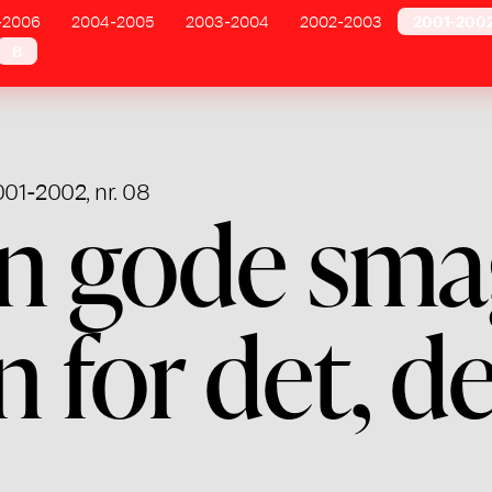
-2006
2004-2005
2003-2004
2002-2003
2001-200
8
001-2002, nr. 08
en gode sma
en for det, de