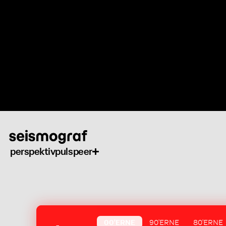
Gå
til
hovedindhold
perspektiv
puls
peer
00'ERNE
90'ERNE
80'ERNE