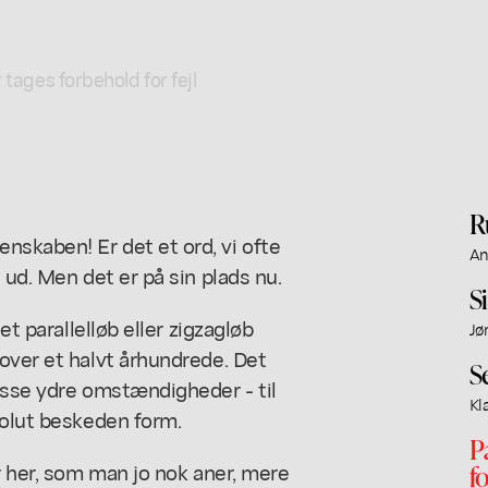
 tages forbehold for fejl
R
skaben! Er det et ord, vi ofte
An
 ud. Men det er på sin plads nu.
S
et parallelløb eller zigzagløb
Jø
over et halvt århundrede. Det
S
isse ydre omstændigheder - til
Kl
solut beskeden form.
P
r her, som man jo nok aner, mere
f