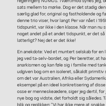
regeringen) NUMUS. Tværtimod synes jeg, det
sats mellem to mørke. Dog er det stadig den
særlig glad for, original og fastholdende og 
denne trio viser, hvor langt Per var nået i 195
tidspunkt, var ikke i den klasse. Når man nu
s
noget andet på et andet tidspunkt, er det så i
latterligt? Nej det er det ikke!
En anekdote: Ved et muntert selskab for en l
jeg ved ta-selv-bordet, og Per beretter, at ha
anarkismen og kan føle sig i familie med tank
udgiven bog om en isoleret, såkaldt primitiv s
om det var Australien, Afrika eller Sydameri
eksempel på en ideel konkretisering af disse 
osse er menneskeædere, siger jeg dertil, fo
nye bog og vidste, det forholdt sig således. T
blik og replikken: "Vi har ikke mere at snak