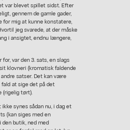
t var blevet spillet sidst. Efter
geligt, gennem de gamle gader,
se for mig at kunne konstatere,
 Hvortil jeg svarede, at der måske
ang i ansigtet, endnu længere,
for, var den 3. sats, en slags
 sit klovneri (kromatisk faldende
de andre satser. Det kan være
t fald at sige det på det
rigelig tørt).
t ikke synes sådan nu, i dag et
ets (kan siges med en
 i den butik, ned med