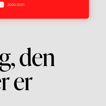
2
2000-2001
g, den
r er