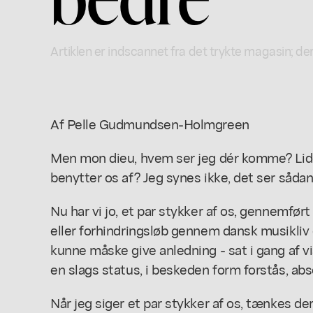
Artiklen er indscannet fra det trykte magasin; der
Af Pelle Gudmundsen-Holmgreen
Men mon dieu, hvem ser jeg dér komme? Liden
benytter os af? Jeg synes ikke, det ser sådan
Nu har vi jo, et par stykker af os, gennemført 
eller forhindringsløb gennem dansk musikliv 
kunne måske give anledning - sat i gang af v
en slags status, i beskeden form forstås, ab
Når jeg siger et par stykker af os, tænkes de