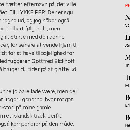
ke hæfter efternavn på, det ville
Pe
tået: TIL LYKKE PER! Der er sgu
N
 regne ud, og jeg håber også
Va
umiddelbart følgende, men
E
g at starte med de i denne
, for senere at vende hjem til
Ja
dt for at have tilbøjelighed for
M
ledhuggeren Gottfred Eickhoff
Th
 bruger du tider på at glatte ud
T
Mi
kunne jo bare lade være, men der
B
 det ligger i generne, hvor meget
Er
forstod på mine gamle
 et islandsk træk, derfra
B
g også komponerer på den måde:
He