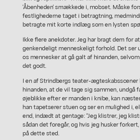
'Åbenheden' smækkede i, mobset. Måske fors
festlighederne taget i betragtning, medmin
betragte mit korte indlæg som en lysten spø
Ikke flere anekdoter. Jeg har bragt dem for a
genkendeligt menneskeligt forhold. Det ser u
os mennesker at gå galt af hinanden, selvom 
det godt.
I en af Strindbergs teater-ægteskabsscener h
hinanden, at de vil tage sig sammen, undgå f
øjeblikke efter er manden i knibe, kan næsten
han tapetserer stuen og ser en mulighed i, el
end, indædt at gentage: "Jeg klistrer, jeg klist
sådan det foregår, og hvis jeg husker forkert,
på dette sted.