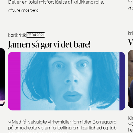
Det er en total misforståelse af kritikkens rolle.
Af
Af Sune Anderberg
kri
kortkritik
07.04.2021
V
Jamen så gør vi det bare!
Ki
»Med få, velvalgte virkemidler formidler Borregaard
»S
på smukkeste vis en fortælling om kærlighed og tab,
i 