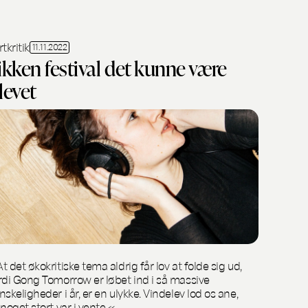
rtkritik
11.11.2022
ikken festival det kunne være
levet
t det økokritiske tema aldrig får lov at folde sig ud,
rdi Gong Tomorrow er løbet ind i så massive
nskeligheder i år, er en ulykke. Vindelev lod os ane,
 noget stort var i vente.«