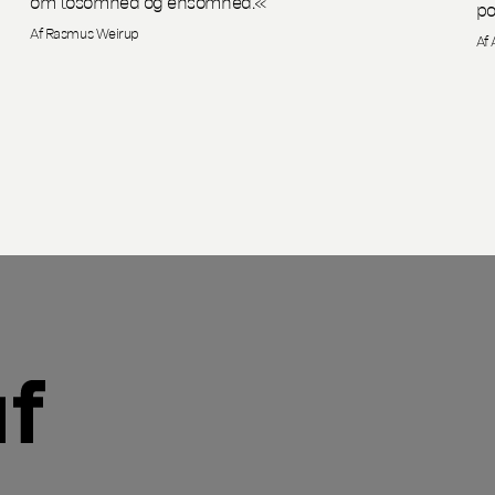
om tosomhed og ensomhed.«
po
Af Rasmus Weirup
Af 