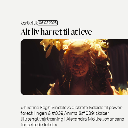
kortkritik
06.03.2025
Alt liv har ret til at leve
»Kirstine Fogh Vindelevs diskrete lydside til power-
forestillingen &#039;Animal&#039; skaber
tiltrængt vejrtræning i Alexandra Moltke Johansens
fortættede tekst.«