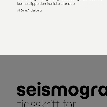
kunne slippe den ironiske standup.
Af Sune Anderberg
tidsskrift for
...