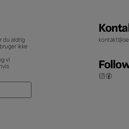
Konta
 du aldrig
kontakt@se
bruger ikke
g vi
Follo
hvis