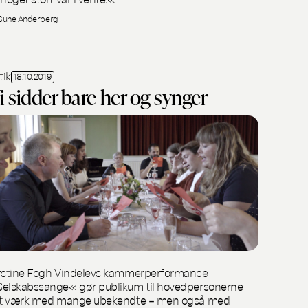
 Sune Anderberg
tik
18.10.2019
i sidder bare her og synger
rstine Fogh Vindelevs kammerperformance
elskabssange« gør publikum til hovedpersonerne
et værk med mange ubekendte – men også med