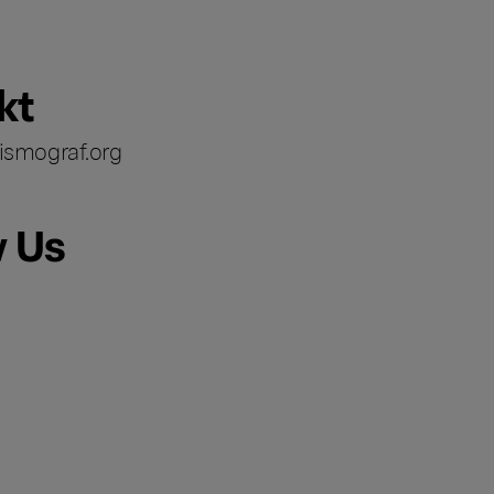
kt
ismograf.org
w Us