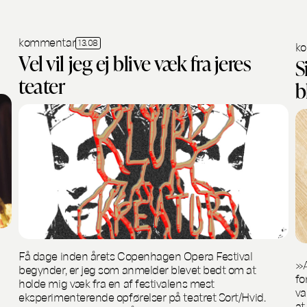
kommentar
13.08
ko
Vel vil jeg ej blive væk fra jeres
S
teater
b
Få dage inden årets Copenhagen Opera Festival
»A
begynder, er jeg som anmelder blevet bedt om at
fo
holde mig væk fra en af festivalens mest
va
eksperimenterende opførelser på teatret Sort/Hvid.
at