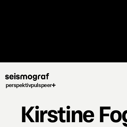
Gå
til
hovedindhold
perspektiv
puls
peer
Kirstine Fo