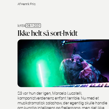
Af Henrik Friis
kritik
08.11.2021
Ikke helt så sort-hvidt
Så var hun der igen, Marcela Lucatelli,
komponistverdenens enfant terrible. Nu med et
musikdramatisk soloshow, der egentlig skulle handle
om kunstig intelligens og fællessang, men slet ikke