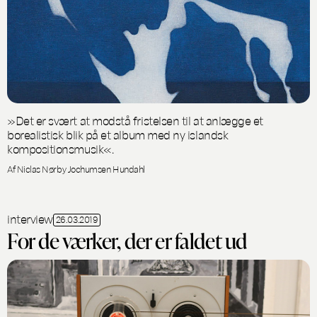
»Det er svært at modstå fristelsen til at anlægge et
borealistisk blik på et album med ny islandsk
kompositionsmusik«.
Af Niclas Nørby Jochumsen Hundahl
interview
26.03.2019
For de værker, der er faldet ud