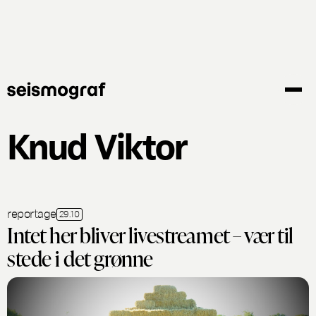
Gå
til
hovedindhold
Knud Viktor
reportage
29.10
Intet her bliver livestreamet – vær til
stede i det grønne