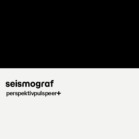
Gå
til
hovedindhold
perspektiv
puls
peer