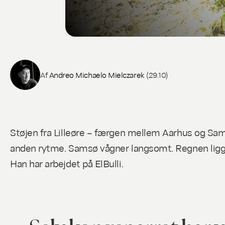
Af
Andreo Michaelo Mielczarek
(29.10)
Støjen fra Lilleøre – færgen mellem Aarhus og Sam
anden rytme. Samsø vågner langsomt. Regnen ligge
Han har arbejdet på ElBulli.