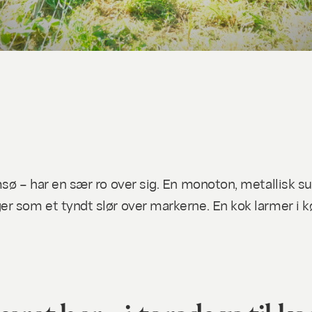
sø – har en sær ro over sig. En monoton, metallisk s
r som et tyndt slør over markerne. En kok larmer i 