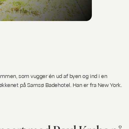
ummen, som vugger én ud af byen og ind i en
køkkenet på Samsø Badehotel. Han er fra New York.