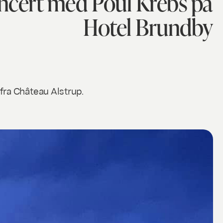
koncert med Poul Krebs på
Hotel Brundby
fra Château Alstrup.