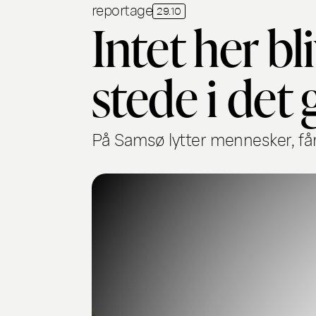
reportage
29.10
Intet her bl
stede i det
På Samsø lytter mennesker, får 