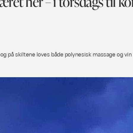
æret her – i torsdags til 
g på skiltene loves både polynesisk massage og vin 